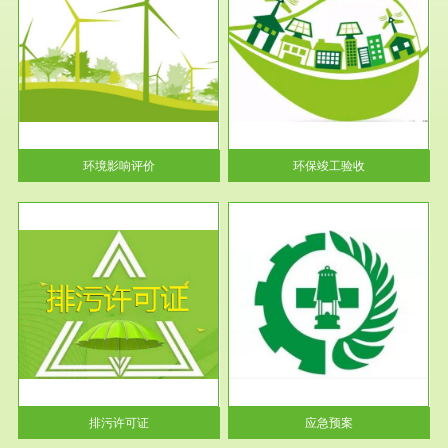
服务范围
环保竣工验收
护
根据《建设项目环境保护管理条
利
例》第十七条 编制环境影响报
告书、...
环境影响评价
环保竣工验收
服务范围
应急预案
许可
根据《中华人民共和国环境保护
环境
法》第十九条 企业事业单位应
当按照...
排污许可证
应急预案