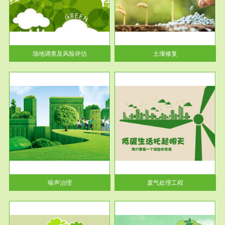
土壤修复
关停
或者
场地调查及风险评估
土壤修复
服务范围
废气处理工程
噪声治理
废气处理工程