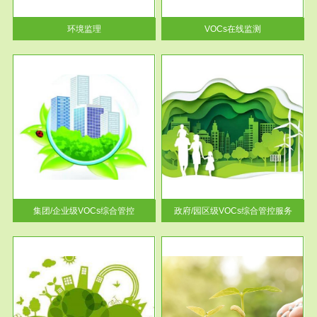
率达...
环境监理
VOCs在线监测
服务范围
控
政府/园区级VOCs综合管控服务
找到
根据《石化行业挥发性有机物综
排放
合整治方案》文件要求，到2017
年，全...
集团/企业级VOCs综合管控
政府/园区级VOCs综合管控服务
服务范围