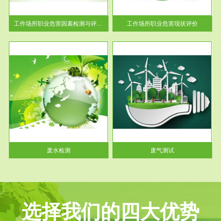
解工
-通过质谱分析等多种手段明确
与浓
工作场...
工作场所职业危害因素检测与评价...
工作场所职业危害现状评价
服务范围
废气测试
工厂
检测范围工业废气检测包括有机
水、
废气和无机废气。有机废气主要
包括...
废水检测
废气测试
选择我们的四大优势