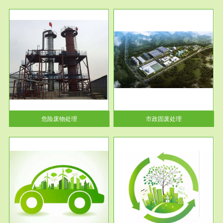
服务范围
市政固废处理
人民
蔚蓝生态环境科技所从事的市政
》的
废物处理业务包括市政废物的处
理处...
危险废物处理
市政固废处理
服务范围
与评
工作场所职业危害现状评价
【现状评价意义】：具体因素---