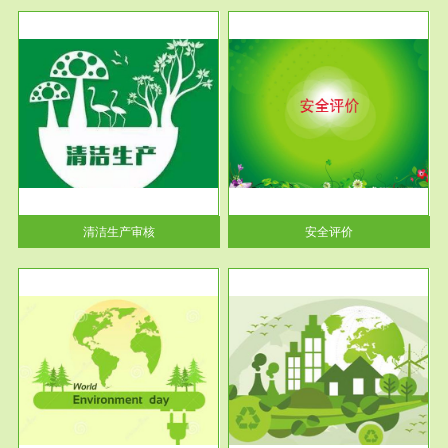
服务范围
安全评价
生产
安全评价安全评价目的是查找、
暂行
分析和预测工程、系统、生产经
营活...
清洁生产审核
安全评价
服务范围
VOCs在线监测
目环
根据《重点区域大气污染防
要辅
治“十二五”规划》有机废气净化