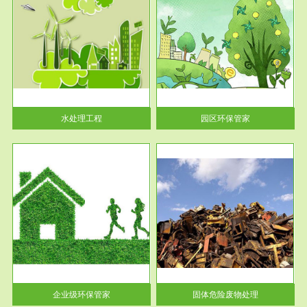
服务范围
园区环保管家
2016 年 4 月，环保部下发《关
于积极发挥环境保护作用促进供
给侧结...
水处理工程
园区环保管家
服务范围
固体危险废物处理
法情
固体废物解释：固体废物是指人
性及
们在生产建设、日常生活和其他
活动中...
企业级环保管家
固体危险废物处理