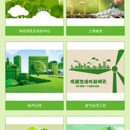
土壤修复
关停
或者
场地调查及风险评估
土壤修复
服务范围
废气处理工程
噪声治理
废气处理工程