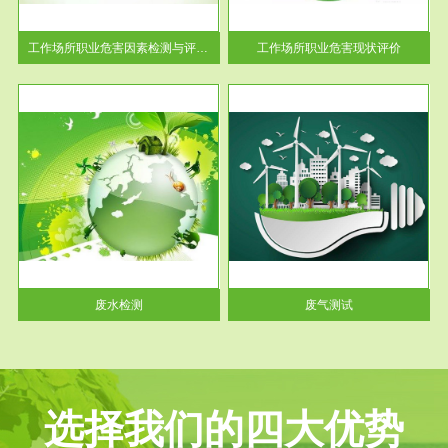
解工
-通过质谱分析等多种手段明确
与浓
工作场...
工作场所职业危害因素检测与评价...
工作场所职业危害现状评价
服务范围
废气测试
工厂
检测范围工业废气检测包括有机
水、
废气和无机废气。有机废气主要
包括...
废水检测
废气测试
选择我们的四大优势