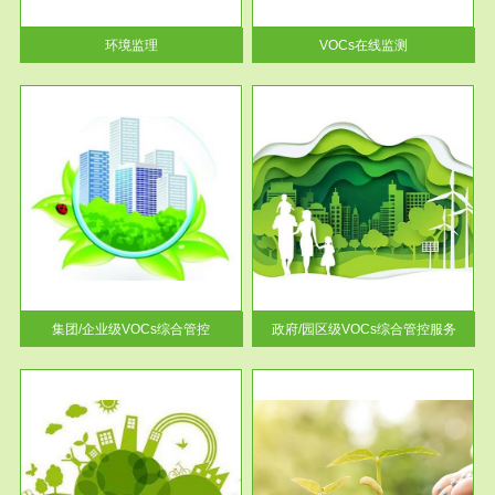
率达...
环境监理
VOCs在线监测
服务范围
控
政府/园区级VOCs综合管控服务
找到
根据《石化行业挥发性有机物综
排放
合整治方案》文件要求，到2017
年，全...
集团/企业级VOCs综合管控
政府/园区级VOCs综合管控服务
服务范围