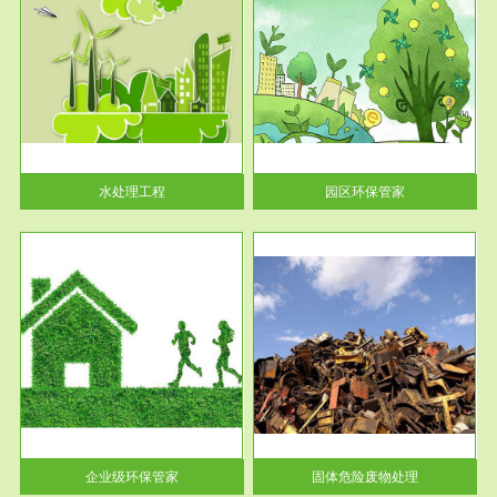
服务范围
园区环保管家
2016 年 4 月，环保部下发《关
于积极发挥环境保护作用促进供
给侧结...
水处理工程
园区环保管家
服务范围
固体危险废物处理
法情
固体废物解释：固体废物是指人
性及
们在生产建设、日常生活和其他
活动中...
企业级环保管家
固体危险废物处理