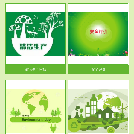
服务范围
安全评价
生产
安全评价安全评价目的是查找、
暂行
分析和预测工程、系统、生产经
营活...
清洁生产审核
安全评价
服务范围
VOCs在线监测
目环
根据《重点区域大气污染防
要辅
治“十二五”规划》有机废气净化