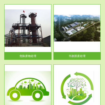
服务范围
市政固废处理
人民
蔚蓝生态环境科技所从事的市政
》的
废物处理业务包括市政废物的处
理处...
危险废物处理
市政固废处理
服务范围
与评
工作场所职业危害现状评价
【现状评价意义】：具体因素---