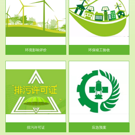
服务范围
环保竣工验收
护
根据《建设项目环境保护管理条
利
例》第十七条 编制环境影响报
告书、...
环境影响评价
环保竣工验收
服务范围
应急预案
许可
根据《中华人民共和国环境保护
环境
法》第十九条 企业事业单位应
当按照...
排污许可证
应急预案