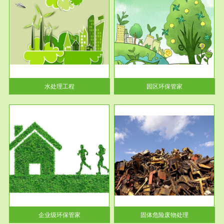
服务范围
园区环保管家
2016 年 4 月，环保部下发《关
于积极发挥环境保护作用促进供
给侧结...
水处理工程
园区环保管家
服务范围
固体危险废物处理
法情
固体废物解释：固体废物是指人
性及
们在生产建设、日常生活和其他
活动中...
企业级环保管家
固体危险废物处理