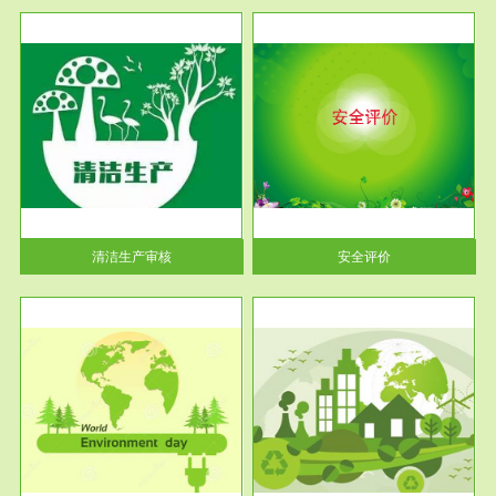
服务范围
安全评价
生产
安全评价安全评价目的是查找、
暂行
分析和预测工程、系统、生产经
营活...
清洁生产审核
安全评价
服务范围
VOCs在线监测
目环
根据《重点区域大气污染防
要辅
治“十二五”规划》有机废气净化