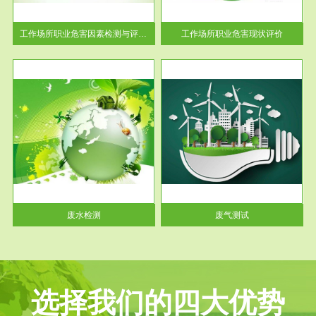
解工
-通过质谱分析等多种手段明确
与浓
工作场...
工作场所职业危害因素检测与评价...
工作场所职业危害现状评价
服务范围
废气测试
工厂
检测范围工业废气检测包括有机
水、
废气和无机废气。有机废气主要
包括...
废水检测
废气测试
选择我们的四大优势