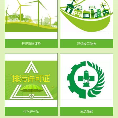
服务范围
环保竣工验收
护
根据《建设项目环境保护管理条
利
例》第十七条 编制环境影响报
告书、...
环境影响评价
环保竣工验收
服务范围
应急预案
许可
根据《中华人民共和国环境保护
环境
法》第十九条 企业事业单位应
当按照...
排污许可证
应急预案