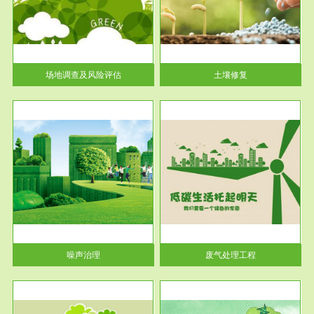
土壤修复
关停
或者
场地调查及风险评估
土壤修复
服务范围
废气处理工程
噪声治理
废气处理工程