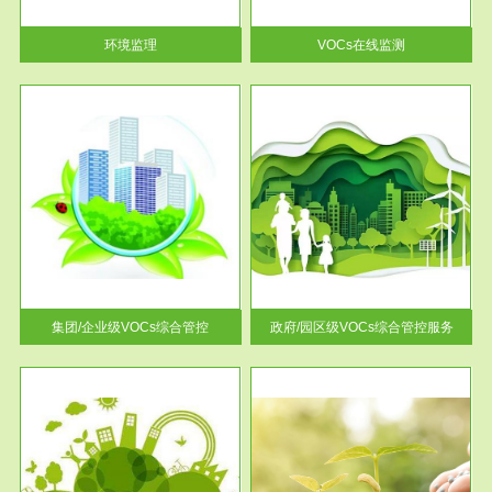
率达...
环境监理
VOCs在线监测
服务范围
控
政府/园区级VOCs综合管控服务
找到
根据《石化行业挥发性有机物综
排放
合整治方案》文件要求，到2017
年，全...
集团/企业级VOCs综合管控
政府/园区级VOCs综合管控服务
服务范围