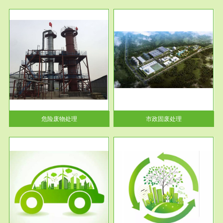
服务范围
市政固废处理
人民
蔚蓝生态环境科技所从事的市政
》的
废物处理业务包括市政废物的处
理处...
危险废物处理
市政固废处理
服务范围
与评
工作场所职业危害现状评价
【现状评价意义】：具体因素---