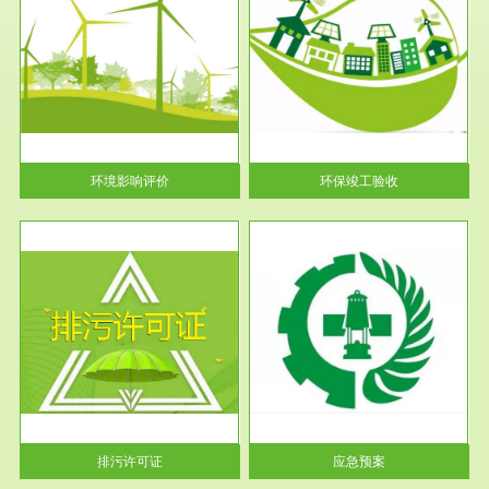
服务范围
环保竣工验收
护
根据《建设项目环境保护管理条
利
例》第十七条 编制环境影响报
告书、...
环境影响评价
环保竣工验收
服务范围
应急预案
许可
根据《中华人民共和国环境保护
环境
法》第十九条 企业事业单位应
当按照...
排污许可证
应急预案