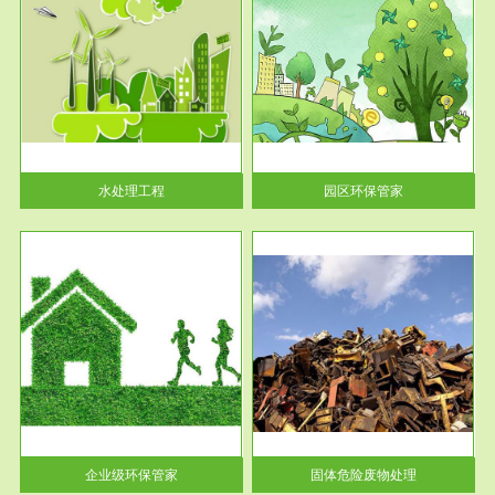
服务范围
园区环保管家
2016 年 4 月，环保部下发《关
于积极发挥环境保护作用促进供
给侧结...
水处理工程
园区环保管家
服务范围
固体危险废物处理
法情
固体废物解释：固体废物是指人
性及
们在生产建设、日常生活和其他
活动中...
企业级环保管家
固体危险废物处理