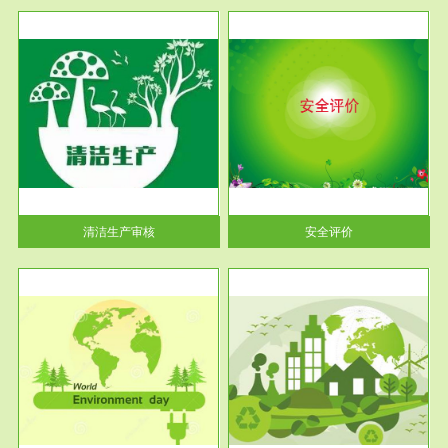
服务范围
安全评价
生产
安全评价安全评价目的是查找、
暂行
分析和预测工程、系统、生产经
营活...
清洁生产审核
安全评价
服务范围
VOCs在线监测
目环
根据《重点区域大气污染防
要辅
治“十二五”规划》有机废气净化