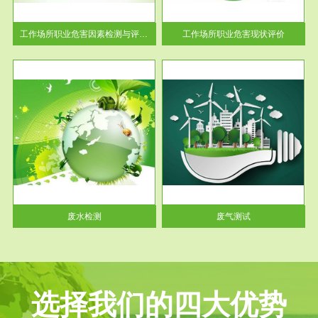
解工
-通过质谱分析等多种手段明确
与浓
工作场...
工作场所职业危害因素检测与评价...
工作场所职业危害现状评价
服务范围
废气测试
工厂
检测范围工业废气检测包括有机
水、
废气和无机废气。有机废气主要
包括...
废水检测
废气测试
选择我们的四大优势