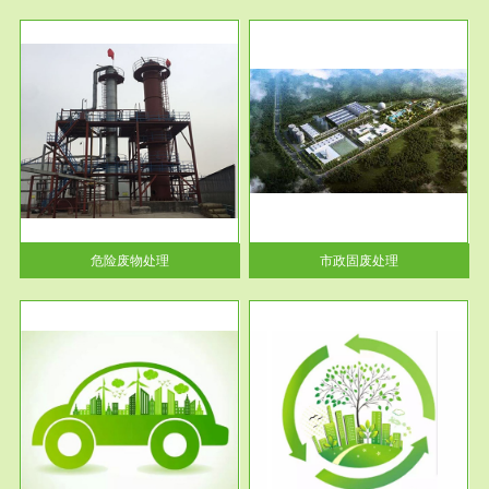
服务范围
市政固废处理
人民
蔚蓝生态环境科技所从事的市政
》的
废物处理业务包括市政废物的处
理处...
危险废物处理
市政固废处理
服务范围
与评
工作场所职业危害现状评价
【现状评价意义】：具体因素---