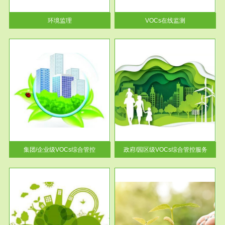
率达...
环境监理
VOCs在线监测
服务范围
控
政府/园区级VOCs综合管控服务
找到
根据《石化行业挥发性有机物综
排放
合整治方案》文件要求，到2017
年，全...
集团/企业级VOCs综合管控
政府/园区级VOCs综合管控服务
服务范围