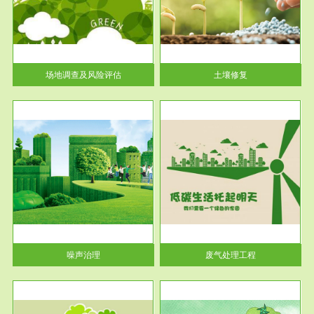
土壤修复
关停
或者
场地调查及风险评估
土壤修复
服务范围
废气处理工程
噪声治理
废气处理工程