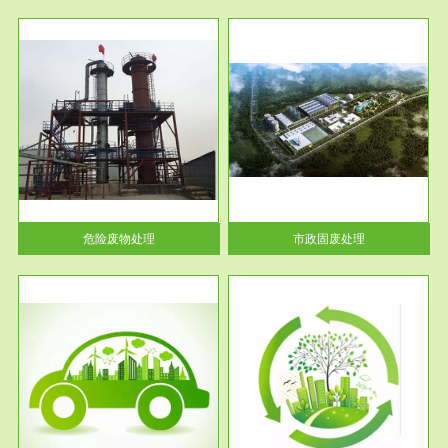
服务范围
市政固废处理
人民
蔚蓝生态环境科技所从事的市政
》的
废物处理业务包括市政废物的处
理处...
危险废物处理
市政固废处理
服务范围
与评
工作场所职业危害现状评价
【现状评价意义】：具体因素---