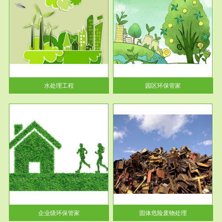
服务范围
园区环保管家
2016 年 4 月，环保部下发《关
于积极发挥环境保护作用促进供
给侧结...
水处理工程
园区环保管家
服务范围
固体危险废物处理
法情
固体废物解释：固体废物是指人
性及
们在生产建设、日常生活和其他
活动中...
企业级环保管家
固体危险废物处理