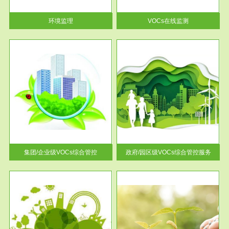
率达...
环境监理
VOCs在线监测
服务范围
控
政府/园区级VOCs综合管控服务
找到
根据《石化行业挥发性有机物综
排放
合整治方案》文件要求，到2017
年，全...
集团/企业级VOCs综合管控
政府/园区级VOCs综合管控服务
服务范围