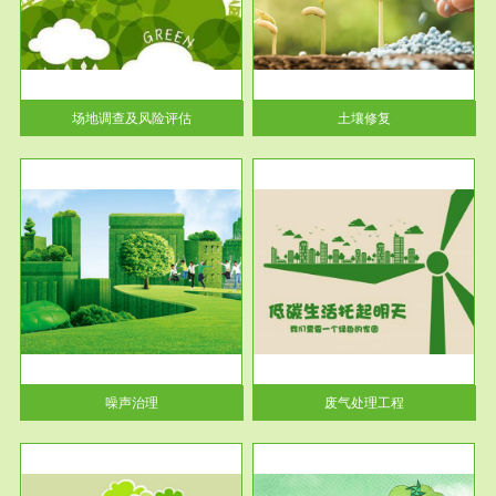
土壤修复
关停
或者
场地调查及风险评估
土壤修复
服务范围
废气处理工程
噪声治理
废气处理工程