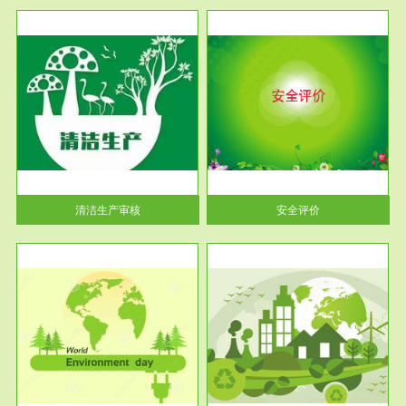
服务范围
安全评价
生产
安全评价安全评价目的是查找、
暂行
分析和预测工程、系统、生产经
营活...
清洁生产审核
安全评价
服务范围
VOCs在线监测
目环
根据《重点区域大气污染防
要辅
治“十二五”规划》有机废气净化