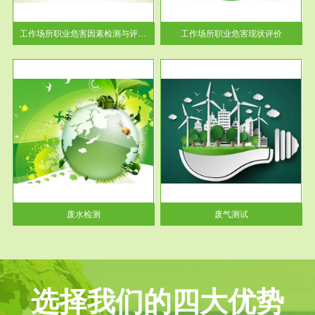
解工
-通过质谱分析等多种手段明确
与浓
工作场...
工作场所职业危害因素检测与评价...
工作场所职业危害现状评价
服务范围
废气测试
工厂
检测范围工业废气检测包括有机
水、
废气和无机废气。有机废气主要
包括...
废水检测
废气测试
选择我们的四大优势