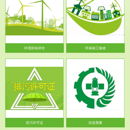
服务范围
环保竣工验收
护
根据《建设项目环境保护管理条
利
例》第十七条 编制环境影响报
告书、...
环境影响评价
环保竣工验收
服务范围
应急预案
许可
根据《中华人民共和国环境保护
环境
法》第十九条 企业事业单位应
当按照...
排污许可证
应急预案