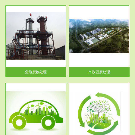
服务范围
市政固废处理
人民
蔚蓝生态环境科技所从事的市政
》的
废物处理业务包括市政废物的处
理处...
危险废物处理
市政固废处理
服务范围
与评
工作场所职业危害现状评价
【现状评价意义】：具体因素---