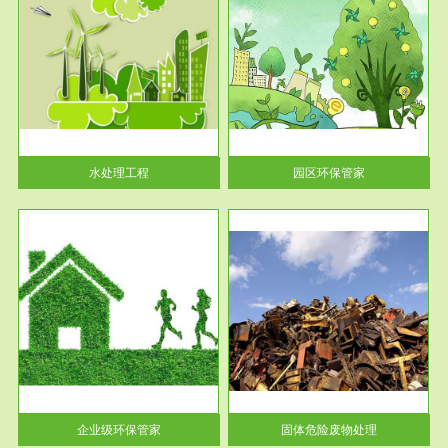
服务范围
园区环保管家
2016 年 4 月，环保部下发《关
于积极发挥环境保护作用促进供
给侧结...
水处理工程
园区环保管家
服务范围
固体危险废物处理
法情
固体废物解释：固体废物是指人
性及
们在生产建设、日常生活和其他
活动中...
企业级环保管家
固体危险废物处理