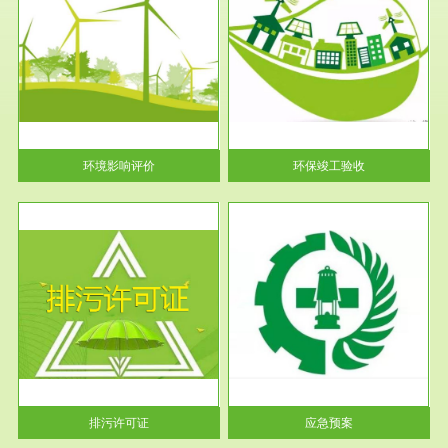
服务范围
环保竣工验收
护
根据《建设项目环境保护管理条
利
例》第十七条 编制环境影响报
告书、...
环境影响评价
环保竣工验收
服务范围
应急预案
许可
根据《中华人民共和国环境保护
环境
法》第十九条 企业事业单位应
当按照...
排污许可证
应急预案