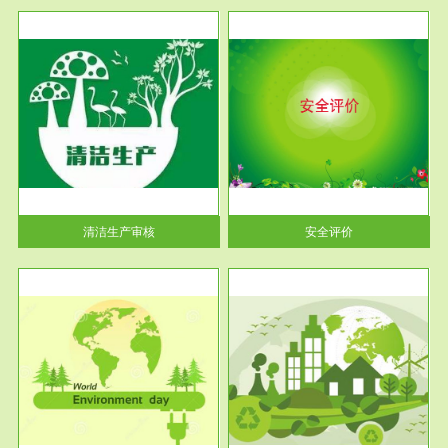
服务范围
安全评价
生产
安全评价安全评价目的是查找、
暂行
分析和预测工程、系统、生产经
营活...
清洁生产审核
安全评价
服务范围
VOCs在线监测
目环
根据《重点区域大气污染防
要辅
治“十二五”规划》有机废气净化