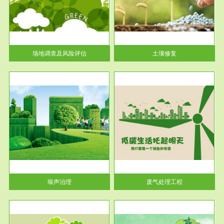
土壤修复
关停
或者
场地调查及风险评估
土壤修复
服务范围
废气处理工程
噪声治理
废气处理工程