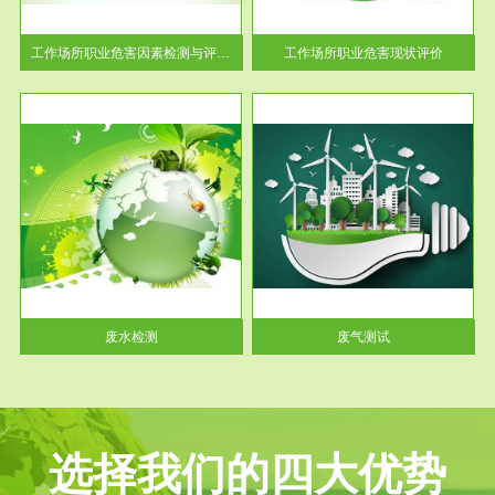
解工
-通过质谱分析等多种手段明确
与浓
工作场...
工作场所职业危害因素检测与评价...
工作场所职业危害现状评价
服务范围
废气测试
工厂
检测范围工业废气检测包括有机
水、
废气和无机废气。有机废气主要
包括...
废水检测
废气测试
选择我们的四大优势