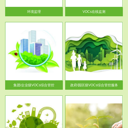
率达...
环境监理
VOCs在线监测
服务范围
控
政府/园区级VOCs综合管控服务
找到
根据《石化行业挥发性有机物综
排放
合整治方案》文件要求，到2017
年，全...
集团/企业级VOCs综合管控
政府/园区级VOCs综合管控服务
服务范围