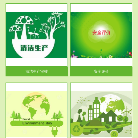
服务范围
安全评价
生产
安全评价安全评价目的是查找、
暂行
分析和预测工程、系统、生产经
营活...
清洁生产审核
安全评价
服务范围
VOCs在线监测
目环
根据《重点区域大气污染防
要辅
治“十二五”规划》有机废气净化