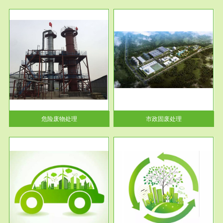
服务范围
市政固废处理
人民
蔚蓝生态环境科技所从事的市政
》的
废物处理业务包括市政废物的处
理处...
危险废物处理
市政固废处理
服务范围
与评
工作场所职业危害现状评价
【现状评价意义】：具体因素---