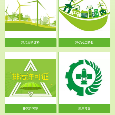
服务范围
环保竣工验收
护
根据《建设项目环境保护管理条
利
例》第十七条 编制环境影响报
告书、...
环境影响评价
环保竣工验收
服务范围
应急预案
许可
根据《中华人民共和国环境保护
环境
法》第十九条 企业事业单位应
当按照...
排污许可证
应急预案