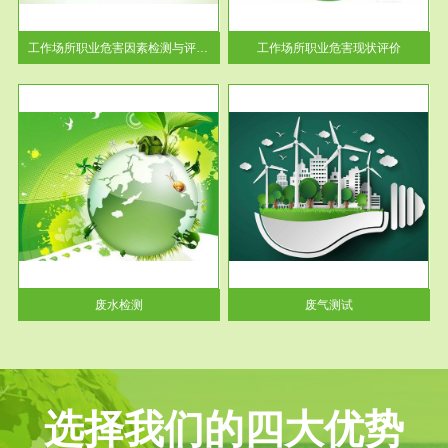
解工
-通过质谱分析等多种手段明确
与浓
工作场...
工作场所职业危害因素检测与评价...
工作场所职业危害现状评价
服务范围
废气测试
工厂
检测范围工业废气检测包括有机
水、
废气和无机废气。有机废气主要
包括...
废水检测
废气测试
选择我们的四大优势