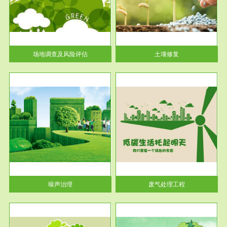
土壤修复
关停
或者
场地调查及风险评估
土壤修复
服务范围
废气处理工程
噪声治理
废气处理工程