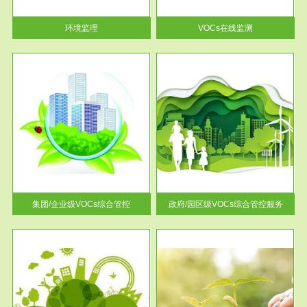
率达...
环境监理
VOCs在线监测
服务范围
控
政府/园区级VOCs综合管控服务
找到
根据《石化行业挥发性有机物综
排放
合整治方案》文件要求，到2017
年，全...
集团/企业级VOCs综合管控
政府/园区级VOCs综合管控服务
服务范围