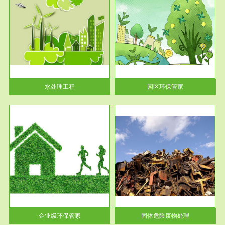
服务范围
园区环保管家
2016 年 4 月，环保部下发《关
于积极发挥环境保护作用促进供
给侧结...
水处理工程
园区环保管家
服务范围
固体危险废物处理
法情
固体废物解释：固体废物是指人
性及
们在生产建设、日常生活和其他
活动中...
企业级环保管家
固体危险废物处理