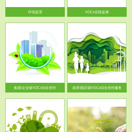
率达...
环境监理
VOCs在线监测
服务范围
控
政府/园区级VOCs综合管控服务
找到
根据《石化行业挥发性有机物综
排放
合整治方案》文件要求，到2017
年，全...
集团/企业级VOCs综合管控
政府/园区级VOCs综合管控服务
服务范围