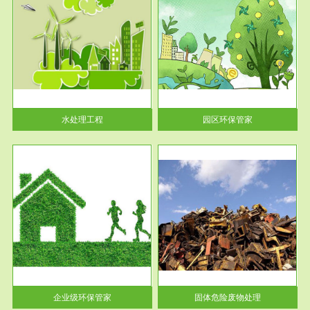
服务范围
园区环保管家
2016 年 4 月，环保部下发《关
于积极发挥环境保护作用促进供
给侧结...
水处理工程
园区环保管家
服务范围
固体危险废物处理
法情
固体废物解释：固体废物是指人
性及
们在生产建设、日常生活和其他
活动中...
企业级环保管家
固体危险废物处理