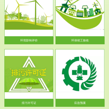
服务范围
环保竣工验收
护
根据《建设项目环境保护管理条
利
例》第十七条 编制环境影响报
告书、...
环境影响评价
环保竣工验收
服务范围
应急预案
许可
根据《中华人民共和国环境保护
环境
法》第十九条 企业事业单位应
当按照...
排污许可证
应急预案