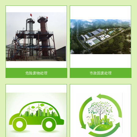
服务范围
市政固废处理
人民
蔚蓝生态环境科技所从事的市政
》的
废物处理业务包括市政废物的处
理处...
危险废物处理
市政固废处理
服务范围
与评
工作场所职业危害现状评价
【现状评价意义】：具体因素---