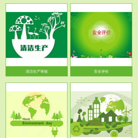
服务范围
安全评价
生产
安全评价安全评价目的是查找、
暂行
分析和预测工程、系统、生产经
营活...
清洁生产审核
安全评价
服务范围
VOCs在线监测
目环
根据《重点区域大气污染防
要辅
治“十二五”规划》有机废气净化