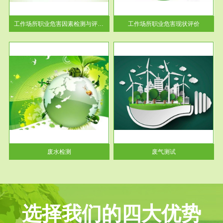
解工
-通过质谱分析等多种手段明确
与浓
工作场...
工作场所职业危害因素检测与评价...
工作场所职业危害现状评价
服务范围
废气测试
工厂
检测范围工业废气检测包括有机
水、
废气和无机废气。有机废气主要
包括...
废水检测
废气测试
选择我们的四大优势