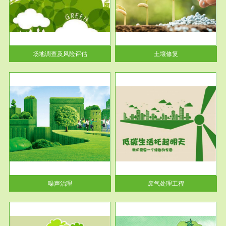
土壤修复
关停
或者
场地调查及风险评估
土壤修复
服务范围
废气处理工程
噪声治理
废气处理工程