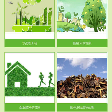
服务范围
园区环保管家
2016 年 4 月，环保部下发《关
于积极发挥环境保护作用促进供
给侧结...
水处理工程
园区环保管家
服务范围
固体危险废物处理
法情
固体废物解释：固体废物是指人
性及
们在生产建设、日常生活和其他
活动中...
企业级环保管家
固体危险废物处理