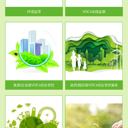
率达...
环境监理
VOCs在线监测
服务范围
控
政府/园区级VOCs综合管控服务
找到
根据《石化行业挥发性有机物综
排放
合整治方案》文件要求，到2017
年，全...
集团/企业级VOCs综合管控
政府/园区级VOCs综合管控服务
服务范围