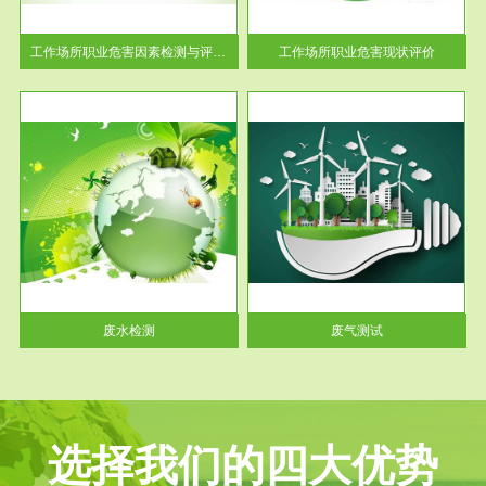
解工
-通过质谱分析等多种手段明确
与浓
工作场...
工作场所职业危害因素检测与评价...
工作场所职业危害现状评价
服务范围
废气测试
工厂
检测范围工业废气检测包括有机
水、
废气和无机废气。有机废气主要
包括...
废水检测
废气测试
选择我们的四大优势