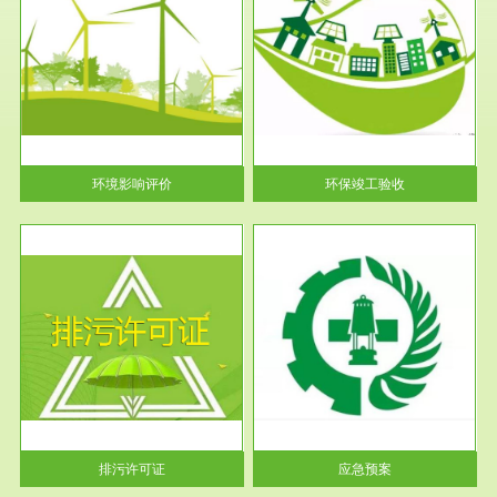
服务范围
环保竣工验收
护
根据《建设项目环境保护管理条
利
例》第十七条 编制环境影响报
告书、...
环境影响评价
环保竣工验收
服务范围
应急预案
许可
根据《中华人民共和国环境保护
环境
法》第十九条 企业事业单位应
当按照...
排污许可证
应急预案