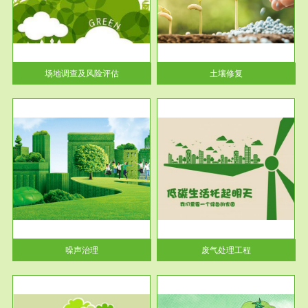
土壤修复
关停
或者
场地调查及风险评估
土壤修复
服务范围
废气处理工程
噪声治理
废气处理工程