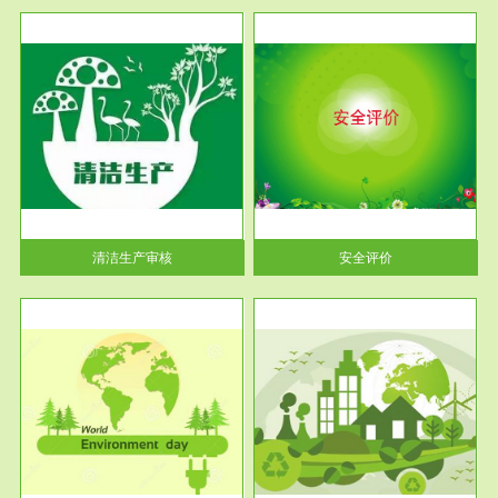
服务范围
安全评价
生产
安全评价安全评价目的是查找、
暂行
分析和预测工程、系统、生产经
营活...
清洁生产审核
安全评价
服务范围
VOCs在线监测
目环
根据《重点区域大气污染防
要辅
治“十二五”规划》有机废气净化