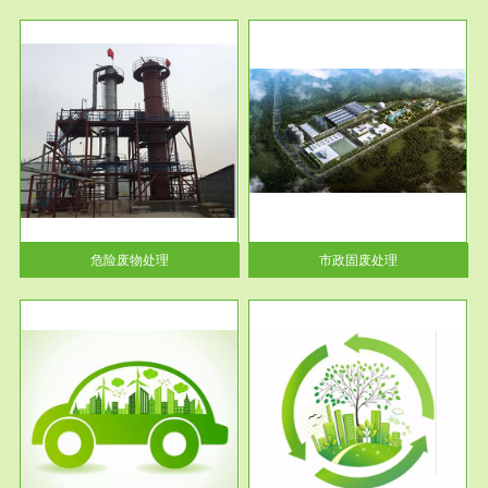
服务范围
市政固废处理
人民
蔚蓝生态环境科技所从事的市政
》的
废物处理业务包括市政废物的处
理处...
危险废物处理
市政固废处理
服务范围
与评
工作场所职业危害现状评价
【现状评价意义】：具体因素---