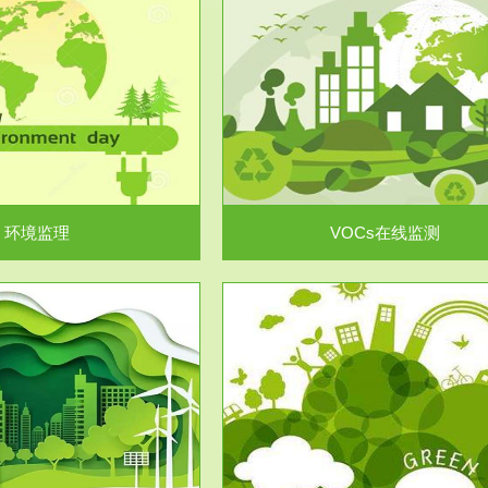
服务范围
服务范围
VOCs在线监测
集团/企业级VOCs综合管
域大气污染防治“十二五”规划》有
进行VOCs管控，首先就要找到排
机废气净化率达...
监测估算出排放量。企业..
环境监理
VOCs在线监测
服务范围
服务范围
场地调查及风险评估
土壤修复
委托，对于拟关停搬迁和拟变更土
利用方式或者土地使...