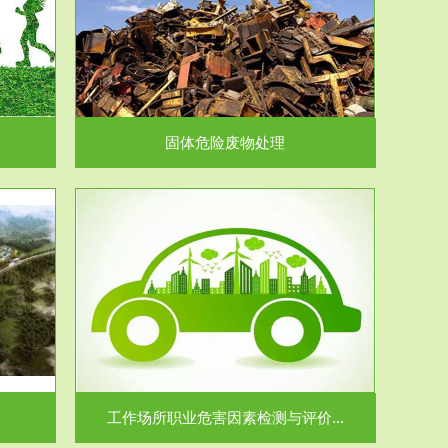
在生产建设、
.
固体危险废物处理
价...
场所职业病危
.
工作场所职业危害因素检测与评价...