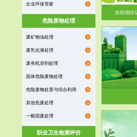
企业环保管家
政府/园区
危险废物处理
废矿物油处理
服务范围
废乳化液处理
噪声治理
废有机溶剂处理
固体危险废物处理
危险废物处置与综合利用
其他危废处理
一般固废处理
服务范围
职业卫生检测评价