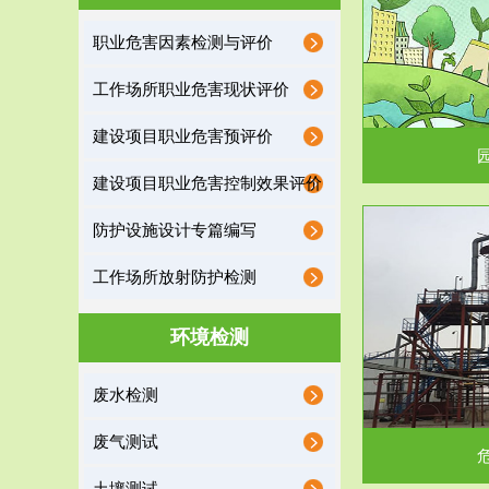
园区环保管家
职业危害因素检测与评价
2016 年 4 月，环保部下发《关于积极发挥环境
排污许可证作
工作场所职业危害现状评价
保护作用促进供给侧结...
据
建设项目职业危害预评价
建设项目职业危害控制效果评价
防护设施设计专篇编写
服务范围
工作场所放射防护检测
危险废物处理
环境检测
危险废物解释：根据《中华人民共和国固体废物
蔚蓝生态环境
废水检测
污染防治法》的规定，危...
括
废气测试