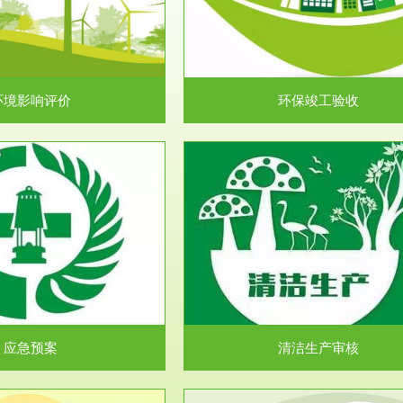
目环境保护管理条例》第十七条 编
排污许可申报咨询：（排污许可证
环境影响报告书、...
人民共和国环境保护法》..
环境影响评价
环保竣工验收
服务范围
服务范围
清洁生产审核
安全评价
民共和国清洁生产促进法》、《清
安全评价安全评价目的是查找、分
生产审核暂行办法...
程、系统、生产经营活..
应急预案
清洁生产审核