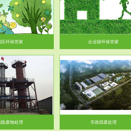
企业级环保管家
固体危险废物处理
为企业环保执法情况的一个重要依
固体废物解释：固体废物是指人们
，其必要性及合规性...
日常生活和其他活动中..
园区环保管家
企业级环保管家
服务范围
服务范围
市政固废处理
工作场所职业危害因素检测与评
科技所从事的市政废物处理业务包
【检测评价意义】：全面了解工作
市政废物的处理处...
害因素分布与浓（强）度..
危险废物处理
市政固废处理