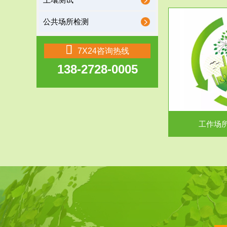
土壤测试
公共场所检测
服务范围
7X24咨询热线
138-2728-0005
工作场所职业危害现状评价
【现状评价意义】：具体因素----通过质谱分析
废水污水检测
等多种手段明确工作场...
中
工作场