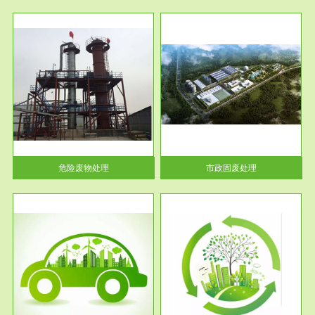
服务范围
市政固废处理
人民
蔚蓝生态环境科技所从事的市政
》的
废物处理业务包括市政废物的处
理处...
危险废物处理
市政固废处理
服务范围
与评
工作场所职业危害现状评价
【现状评价意义】：具体因素---