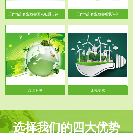
解工
-通过质谱分析等多种手段明确
与浓
工作场...
工作场所职业危害因素检测与评价...
工作场所职业危害现状评价
服务范围
废气测试
工厂
检测范围工业废气检测包括有机
水、
废气和无机废气。有机废气主要
包括...
废水检测
废气测试
选择我们的四大优势