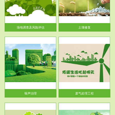
土壤修复
关停
或者
场地调查及风险评估
土壤修复
服务范围
废气处理工程
噪声治理
废气处理工程