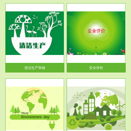
服务范围
安全评价
生产
安全评价安全评价目的是查找、
暂行
分析和预测工程、系统、生产经
营活...
清洁生产审核
安全评价
服务范围
VOCs在线监测
目环
根据《重点区域大气污染防
要辅
治“十二五”规划》有机废气净化