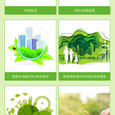
率达...
环境监理
VOCs在线监测
服务范围
控
政府/园区级VOCs综合管控服务
找到
根据《石化行业挥发性有机物综
排放
合整治方案》文件要求，到2017
年，全...
集团/企业级VOCs综合管控
政府/园区级VOCs综合管控服务
服务范围