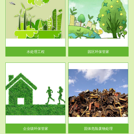
服务范围
园区环保管家
2016 年 4 月，环保部下发《关
于积极发挥环境保护作用促进供
给侧结...
水处理工程
园区环保管家
服务范围
固体危险废物处理
法情
固体废物解释：固体废物是指人
性及
们在生产建设、日常生活和其他
活动中...
企业级环保管家
固体危险废物处理