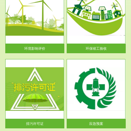
服务范围
环保竣工验收
护
根据《建设项目环境保护管理条
利
例》第十七条 编制环境影响报
告书、...
环境影响评价
环保竣工验收
服务范围
应急预案
许可
根据《中华人民共和国环境保护
环境
法》第十九条 企业事业单位应
当按照...
排污许可证
应急预案