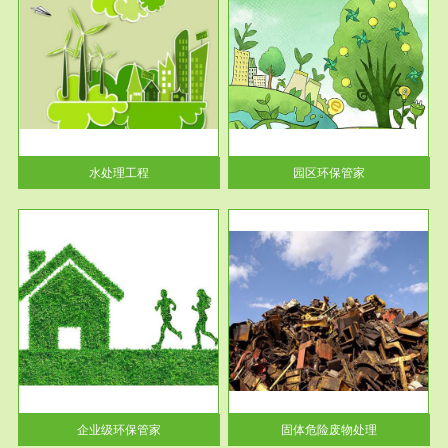
服务范围
园区环保管家
2016 年 4 月，环保部下发《关
于积极发挥环境保护作用促进供
给侧结...
水处理工程
园区环保管家
服务范围
固体危险废物处理
法情
固体废物解释：固体废物是指人
性及
们在生产建设、日常生活和其他
活动中...
企业级环保管家
固体危险废物处理