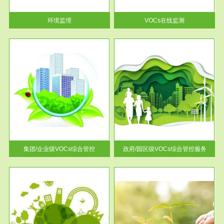
率达...
环境监理
VOCs在线监测
服务范围
控
政府/园区级VOCs综合管控服务
找到
根据《石化行业挥发性有机物综
排放
合整治方案》文件要求，到2017
年，全...
集团/企业级VOCs综合管控
政府/园区级VOCs综合管控服务
服务范围