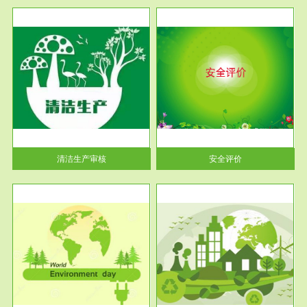
服务范围
安全评价
生产
安全评价安全评价目的是查找、
暂行
分析和预测工程、系统、生产经
营活...
清洁生产审核
安全评价
服务范围
VOCs在线监测
目环
根据《重点区域大气污染防
要辅
治“十二五”规划》有机废气净化