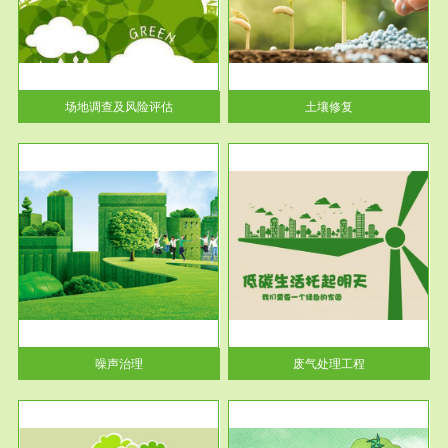
土壤修复
关停
或者
场地调查及风险评估
土壤修复
服务范围
废气处理工程
噪声治理
废气处理工程