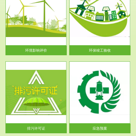
服务范围
环保竣工验收
护
根据《建设项目环境保护管理条
利
例》第十七条 编制环境影响报
告书、...
环境影响评价
环保竣工验收
服务范围
应急预案
许可
根据《中华人民共和国环境保护
环境
法》第十九条 企业事业单位应
当按照...
排污许可证
应急预案