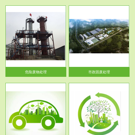
服务范围
市政固废处理
人民
蔚蓝生态环境科技所从事的市政
》的
废物处理业务包括市政废物的处
理处...
危险废物处理
市政固废处理
服务范围
与评
工作场所职业危害现状评价
【现状评价意义】：具体因素---