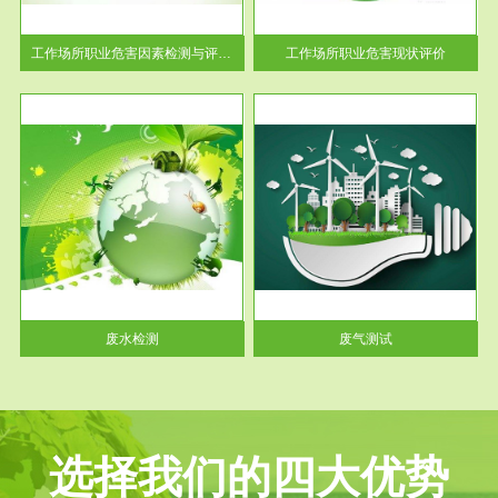
解工
-通过质谱分析等多种手段明确
与浓
工作场...
工作场所职业危害因素检测与评价...
工作场所职业危害现状评价
服务范围
废气测试
工厂
检测范围工业废气检测包括有机
水、
废气和无机废气。有机废气主要
包括...
废水检测
废气测试
选择我们的四大优势