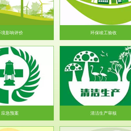
目环境保护管理条例》第十七条 编
排污许可申报咨询：（排污许可证
环境影响报告书、...
人民共和国环境保护法》..
环境影响评价
环保竣工验收
服务范围
服务范围
清洁生产审核
安全评价
民共和国清洁生产促进法》、《清
安全评价安全评价目的是查找、分
生产审核暂行办法...
程、系统、生产经营活..
应急预案
清洁生产审核