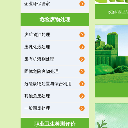
企业环保管家
政府/园区
危险废物处理
废矿物油处理
服务范围
废乳化液处理
噪声治理
废有机溶剂处理
固体危险废物处理
危险废物处置与综合利用
其他危废处理
一般固废处理
服务范围
职业卫生检测评价