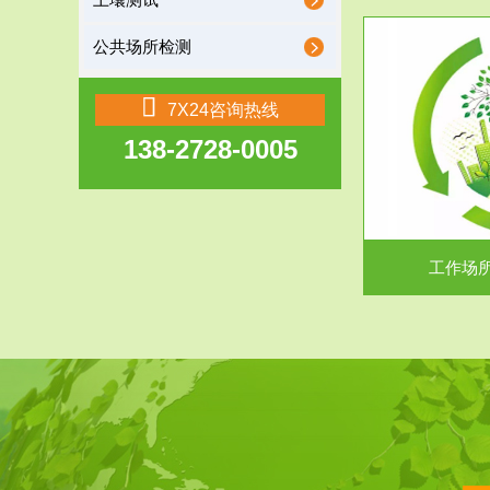
土壤测试
公共场所检测
服务范围
7X24咨询热线
138-2728-0005
工作场所职业危害现状评价
【现状评价意义】：具体因素----通过质谱分析
废水污水检测
等多种手段明确工作场...
中
工作场