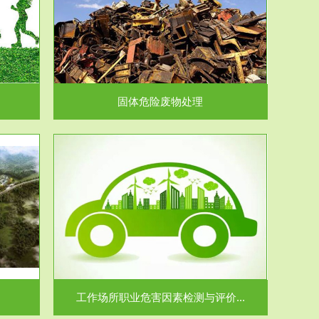
在生产建设、
.
固体危险废物处理
价...
场所职业病危
.
工作场所职业危害因素检测与评价...