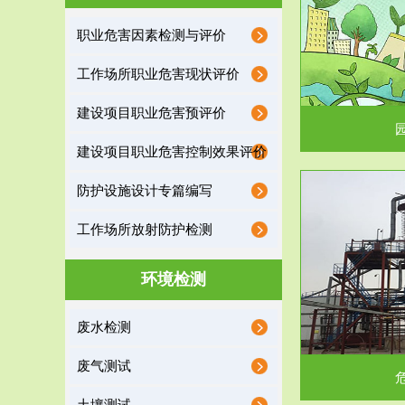
园区环保管家
职业危害因素检测与评价
2016 年 4 月，环保部下发《关于积极发挥环境
排污许可证作
工作场所职业危害现状评价
保护作用促进供给侧结...
据
建设项目职业危害预评价
建设项目职业危害控制效果评价
防护设施设计专篇编写
服务范围
工作场所放射防护检测
危险废物处理
环境检测
危险废物解释：根据《中华人民共和国固体废物
蔚蓝生态环境
废水检测
污染防治法》的规定，危...
括
废气测试