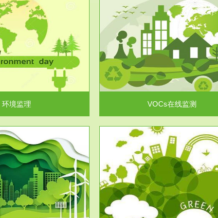
服务范围
服务范围
VOCs在线监测
集团/企业级VOCs综合管
域大气污染防治“十二五”规划》有
进行VOCs管控，首先就要找到排
机废气净化率达...
监测估算出排放量。企业..
环境监理
VOCs在线监测
服务范围
服务范围
场地调查及风险评估
土壤修复
委托，对于拟关停搬迁和拟变更土
利用方式或者土地使...