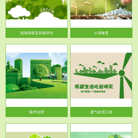
土壤修复
关停
或者
场地调查及风险评估
土壤修复
服务范围
废气处理工程
噪声治理
废气处理工程