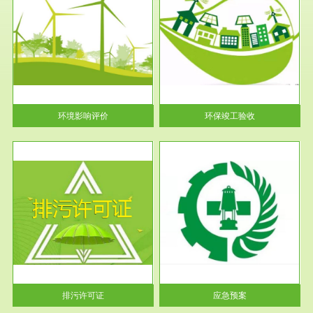
服务范围
环保竣工验收
护
根据《建设项目环境保护管理条
利
例》第十七条 编制环境影响报
告书、...
环境影响评价
环保竣工验收
服务范围
应急预案
许可
根据《中华人民共和国环境保护
环境
法》第十九条 企业事业单位应
当按照...
排污许可证
应急预案