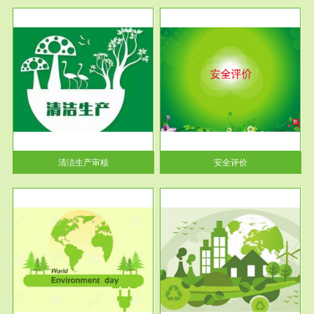
服务范围
安全评价
生产
安全评价安全评价目的是查找、
暂行
分析和预测工程、系统、生产经
营活...
清洁生产审核
安全评价
服务范围
VOCs在线监测
目环
根据《重点区域大气污染防
要辅
治“十二五”规划》有机废气净化