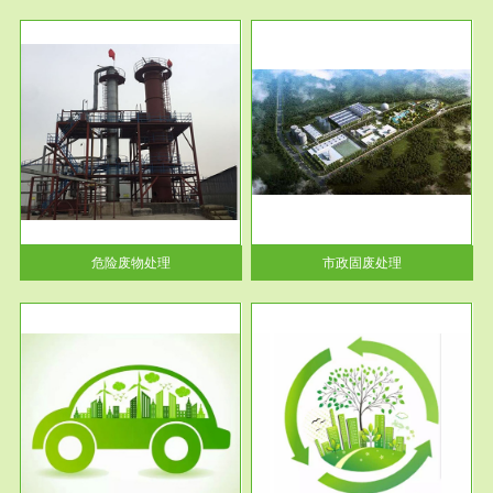
服务范围
市政固废处理
人民
蔚蓝生态环境科技所从事的市政
》的
废物处理业务包括市政废物的处
理处...
危险废物处理
市政固废处理
服务范围
与评
工作场所职业危害现状评价
【现状评价意义】：具体因素---