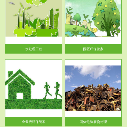
服务范围
园区环保管家
2016 年 4 月，环保部下发《关
于积极发挥环境保护作用促进供
给侧结...
水处理工程
园区环保管家
服务范围
固体危险废物处理
法情
固体废物解释：固体废物是指人
性及
们在生产建设、日常生活和其他
活动中...
企业级环保管家
固体危险废物处理