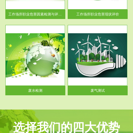
解工
-通过质谱分析等多种手段明确
与浓
工作场...
工作场所职业危害因素检测与评价...
工作场所职业危害现状评价
服务范围
废气测试
工厂
检测范围工业废气检测包括有机
水、
废气和无机废气。有机废气主要
包括...
废水检测
废气测试
选择我们的四大优势