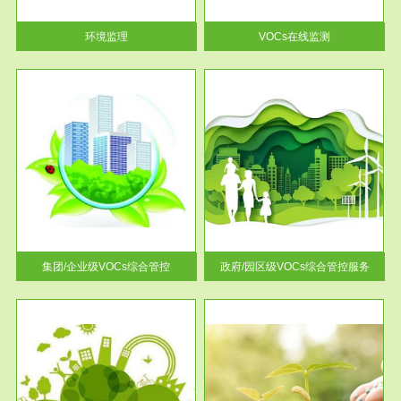
率达...
环境监理
VOCs在线监测
服务范围
控
政府/园区级VOCs综合管控服务
找到
根据《石化行业挥发性有机物综
排放
合整治方案》文件要求，到2017
年，全...
集团/企业级VOCs综合管控
政府/园区级VOCs综合管控服务
服务范围