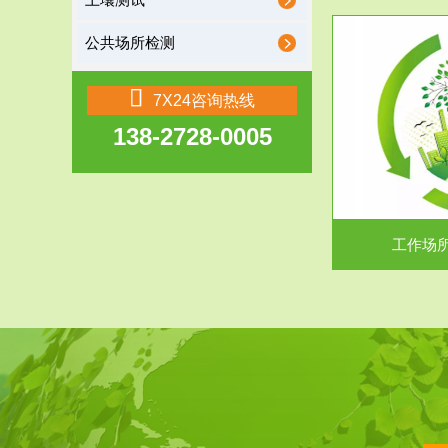
土壤测试
公共场所检测
服务范围
7X24咨询热线
138-2728-0005
工作场所职业危害现状评价
【现状评价意义】：具体因素----通过质谱分析
废水污水检测
等多种手段明确工作场...
中
工作场