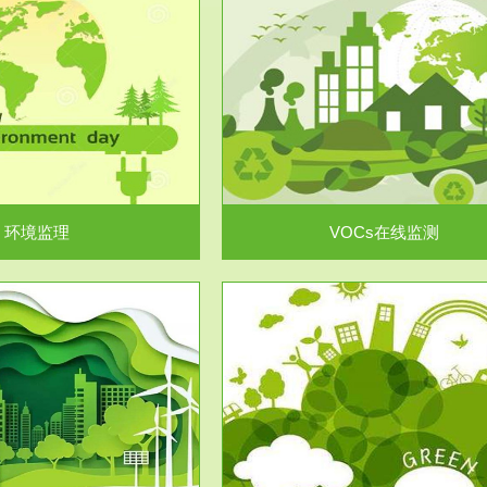
服务范围
服务范围
VOCs在线监测
集团/企业级VOCs综合管
域大气污染防治“十二五”规划》有
进行VOCs管控，首先就要找到排
机废气净化率达...
监测估算出排放量。企业..
环境监理
VOCs在线监测
服务范围
服务范围
场地调查及风险评估
土壤修复
委托，对于拟关停搬迁和拟变更土
利用方式或者土地使...