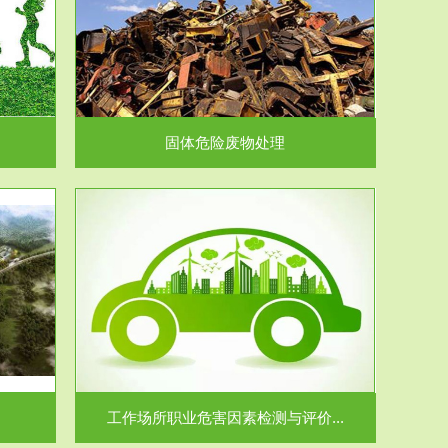
在生产建设、
.
固体危险废物处理
价...
场所职业病危
.
工作场所职业危害因素检测与评价...