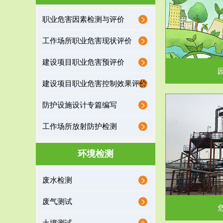
园区环保管家
职业危害因素检测与评价
2016 年 4 月，环保部下发《关于积极发挥环境
排污许可证作
工作场所职业危害现状评价
保护作用促进供给侧结...
据
建设项目职业危害预评价
建设项目职业危害控制效果评价
防护设施设计专篇编写
服务范围
工作场所放射防护检测
危险废物处理
环境检测
危险废物解释：根据《中华人民共和国固体废物
蔚蓝生态环境
废水检测
污染防治法》的规定，危...
括
废气测试