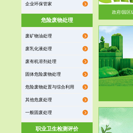
企业环保管家
政府/园区
危险废物处理
废矿物油处理
服务范围
废乳化液处理
噪声治理
废有机溶剂处理
固体危险废物处理
危险废物处置与综合利用
其他危废处理
一般固废处理
服务范围
职业卫生检测评价