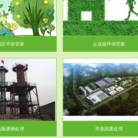
企业级环保管家
固体危险废物处理
为企业环保执法情况的一个重要依
固体废物解释：固体废物是指人们
，其必要性及合规性...
日常生活和其他活动中..
园区环保管家
企业级环保管家
服务范围
服务范围
市政固废处理
工作场所职业危害因素检测与评
科技所从事的市政废物处理业务包
【检测评价意义】：全面了解工作
市政废物的处理处...
害因素分布与浓（强）度..
危险废物处理
市政固废处理