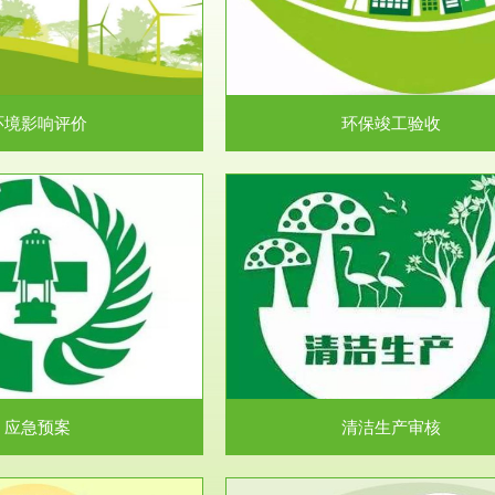
目环境保护管理条例》第十七条 编
排污许可申报咨询：（排污许可证
环境影响报告书、...
人民共和国环境保护法》..
环境影响评价
环保竣工验收
服务范围
服务范围
清洁生产审核
安全评价
民共和国清洁生产促进法》、《清
安全评价安全评价目的是查找、分
生产审核暂行办法...
程、系统、生产经营活..
应急预案
清洁生产审核