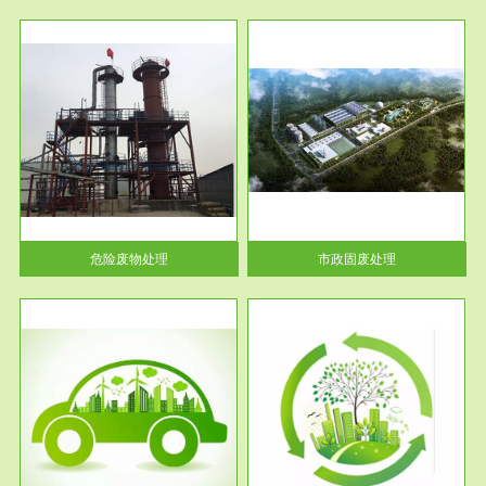
服务范围
市政固废处理
人民
蔚蓝生态环境科技所从事的市政
》的
废物处理业务包括市政废物的处
理处...
危险废物处理
市政固废处理
服务范围
与评
工作场所职业危害现状评价
【现状评价意义】：具体因素---