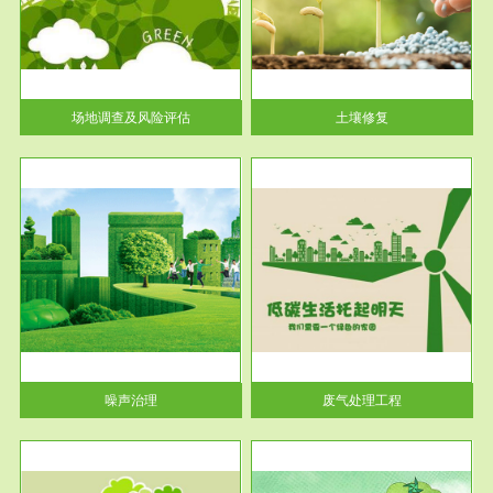
土壤修复
关停
或者
场地调查及风险评估
土壤修复
服务范围
废气处理工程
噪声治理
废气处理工程