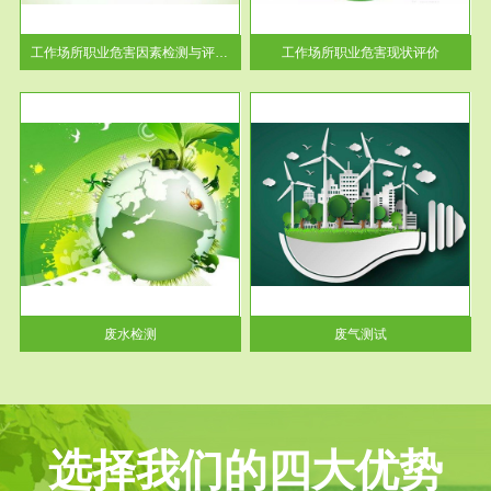
解工
-通过质谱分析等多种手段明确
与浓
工作场...
工作场所职业危害因素检测与评价...
工作场所职业危害现状评价
服务范围
废气测试
工厂
检测范围工业废气检测包括有机
水、
废气和无机废气。有机废气主要
包括...
废水检测
废气测试
选择我们的四大优势