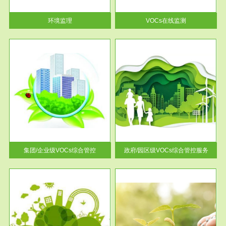
率达...
环境监理
VOCs在线监测
服务范围
控
政府/园区级VOCs综合管控服务
找到
根据《石化行业挥发性有机物综
排放
合整治方案》文件要求，到2017
年，全...
集团/企业级VOCs综合管控
政府/园区级VOCs综合管控服务
服务范围