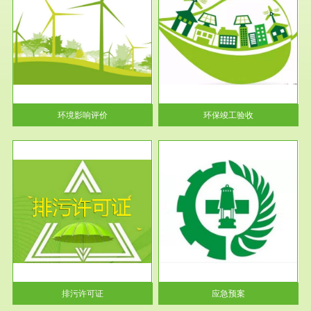
服务范围
环保竣工验收
护
根据《建设项目环境保护管理条
利
例》第十七条 编制环境影响报
告书、...
环境影响评价
环保竣工验收
服务范围
应急预案
许可
根据《中华人民共和国环境保护
环境
法》第十九条 企业事业单位应
当按照...
排污许可证
应急预案