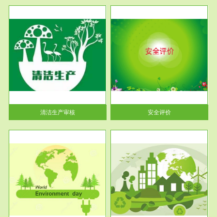
服务范围
安全评价
生产
安全评价安全评价目的是查找、
暂行
分析和预测工程、系统、生产经
营活...
清洁生产审核
安全评价
服务范围
VOCs在线监测
目环
根据《重点区域大气污染防
要辅
治“十二五”规划》有机废气净化