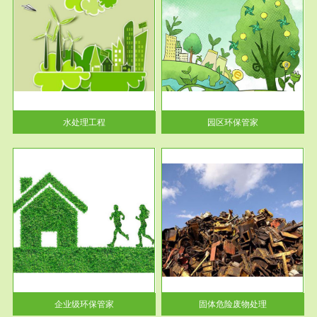
服务范围
园区环保管家
2016 年 4 月，环保部下发《关
于积极发挥环境保护作用促进供
给侧结...
水处理工程
园区环保管家
服务范围
固体危险废物处理
法情
固体废物解释：固体废物是指人
性及
们在生产建设、日常生活和其他
活动中...
企业级环保管家
固体危险废物处理