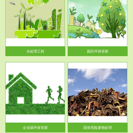
服务范围
园区环保管家
2016 年 4 月，环保部下发《关
于积极发挥环境保护作用促进供
给侧结...
水处理工程
园区环保管家
服务范围
固体危险废物处理
法情
固体废物解释：固体废物是指人
性及
们在生产建设、日常生活和其他
活动中...
企业级环保管家
固体危险废物处理