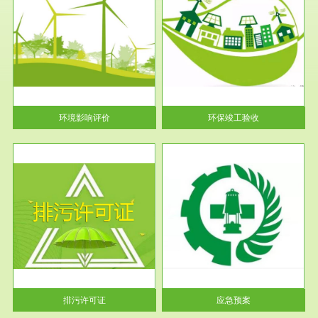
服务范围
环保竣工验收
护
根据《建设项目环境保护管理条
利
例》第十七条 编制环境影响报
告书、...
环境影响评价
环保竣工验收
服务范围
应急预案
许可
根据《中华人民共和国环境保护
环境
法》第十九条 企业事业单位应
当按照...
排污许可证
应急预案