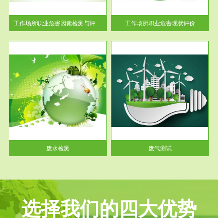
解工
-通过质谱分析等多种手段明确
与浓
工作场...
工作场所职业危害因素检测与评价...
工作场所职业危害现状评价
服务范围
废气测试
工厂
检测范围工业废气检测包括有机
水、
废气和无机废气。有机废气主要
包括...
废水检测
废气测试
选择我们的四大优势