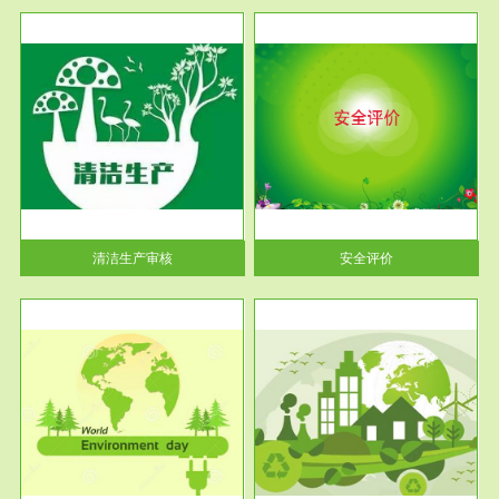
服务范围
安全评价
生产
安全评价安全评价目的是查找、
暂行
分析和预测工程、系统、生产经
营活...
清洁生产审核
安全评价
服务范围
VOCs在线监测
目环
根据《重点区域大气污染防
要辅
治“十二五”规划》有机废气净化