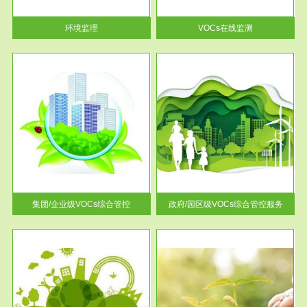
率达...
环境监理
VOCs在线监测
服务范围
控
政府/园区级VOCs综合管控服务
找到
根据《石化行业挥发性有机物综
排放
合整治方案》文件要求，到2017
年，全...
集团/企业级VOCs综合管控
政府/园区级VOCs综合管控服务
服务范围