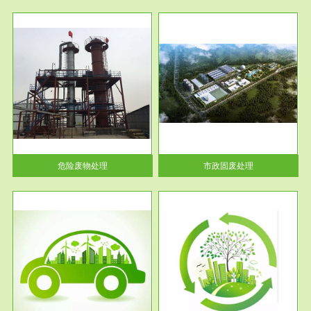
服务范围
市政固废处理
人民
蔚蓝生态环境科技所从事的市政
》的
废物处理业务包括市政废物的处
理处...
危险废物处理
市政固废处理
服务范围
与评
工作场所职业危害现状评价
【现状评价意义】：具体因素---