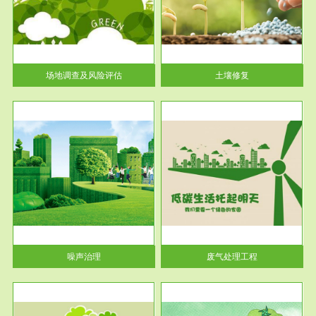
土壤修复
关停
或者
场地调查及风险评估
土壤修复
服务范围
废气处理工程
噪声治理
废气处理工程