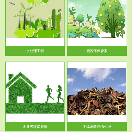
服务范围
园区环保管家
2016 年 4 月，环保部下发《关
于积极发挥环境保护作用促进供
给侧结...
水处理工程
园区环保管家
服务范围
固体危险废物处理
法情
固体废物解释：固体废物是指人
性及
们在生产建设、日常生活和其他
活动中...
企业级环保管家
固体危险废物处理