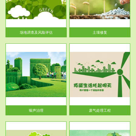
土壤修复
关停
或者
场地调查及风险评估
土壤修复
服务范围
废气处理工程
噪声治理
废气处理工程