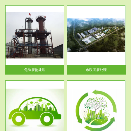
服务范围
市政固废处理
人民
蔚蓝生态环境科技所从事的市政
》的
废物处理业务包括市政废物的处
理处...
危险废物处理
市政固废处理
服务范围
与评
工作场所职业危害现状评价
【现状评价意义】：具体因素---