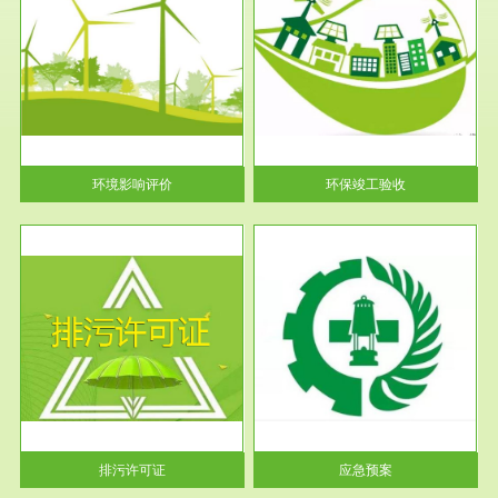
服务范围
环保竣工验收
护
根据《建设项目环境保护管理条
利
例》第十七条 编制环境影响报
告书、...
环境影响评价
环保竣工验收
服务范围
应急预案
许可
根据《中华人民共和国环境保护
环境
法》第十九条 企业事业单位应
当按照...
排污许可证
应急预案