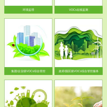
率达...
环境监理
VOCs在线监测
服务范围
控
政府/园区级VOCs综合管控服务
找到
根据《石化行业挥发性有机物综
排放
合整治方案》文件要求，到2017
年，全...
集团/企业级VOCs综合管控
政府/园区级VOCs综合管控服务
服务范围