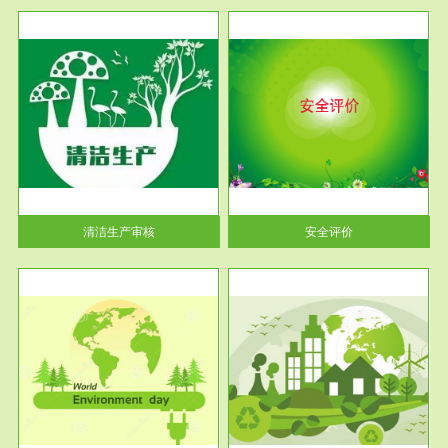
服务范围
安全评价
生产
安全评价安全评价目的是查找、
暂行
分析和预测工程、系统、生产经
营活...
清洁生产审核
安全评价
服务范围
VOCs在线监测
目环
根据《重点区域大气污染防
要辅
治“十二五”规划》有机废气净化