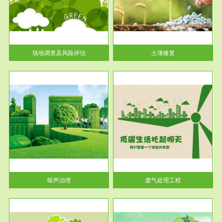
土壤修复
关停
或者
场地调查及风险评估
土壤修复
服务范围
废气处理工程
噪声治理
废气处理工程