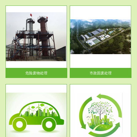
服务范围
市政固废处理
人民
蔚蓝生态环境科技所从事的市政
》的
废物处理业务包括市政废物的处
理处...
危险废物处理
市政固废处理
服务范围
与评
工作场所职业危害现状评价
【现状评价意义】：具体因素---