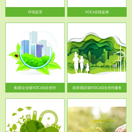
率达...
环境监理
VOCs在线监测
服务范围
控
政府/园区级VOCs综合管控服务
找到
根据《石化行业挥发性有机物综
排放
合整治方案》文件要求，到2017
年，全...
集团/企业级VOCs综合管控
政府/园区级VOCs综合管控服务
服务范围