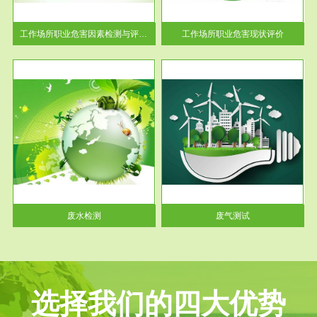
解工
-通过质谱分析等多种手段明确
与浓
工作场...
工作场所职业危害因素检测与评价...
工作场所职业危害现状评价
服务范围
废气测试
工厂
检测范围工业废气检测包括有机
水、
废气和无机废气。有机废气主要
包括...
废水检测
废气测试
选择我们的四大优势