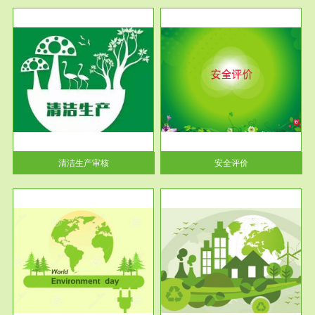
服务范围
安全评价
生产
安全评价安全评价目的是查找、
暂行
分析和预测工程、系统、生产经
营活...
清洁生产审核
安全评价
服务范围
VOCs在线监测
目环
根据《重点区域大气污染防
要辅
治“十二五”规划》有机废气净化