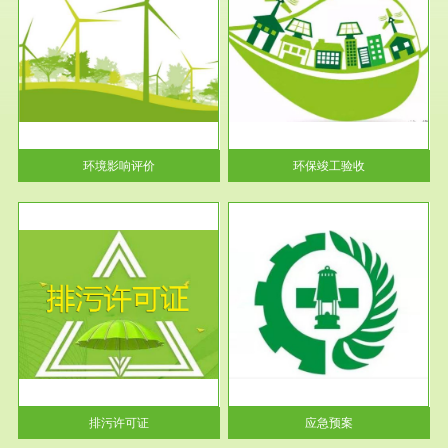
服务范围
环保竣工验收
护
根据《建设项目环境保护管理条
利
例》第十七条 编制环境影响报
告书、...
环境影响评价
环保竣工验收
服务范围
应急预案
许可
根据《中华人民共和国环境保护
环境
法》第十九条 企业事业单位应
当按照...
排污许可证
应急预案