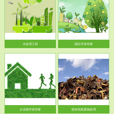
服务范围
园区环保管家
2016 年 4 月，环保部下发《关
于积极发挥环境保护作用促进供
给侧结...
水处理工程
园区环保管家
服务范围
固体危险废物处理
法情
固体废物解释：固体废物是指人
性及
们在生产建设、日常生活和其他
活动中...
企业级环保管家
固体危险废物处理