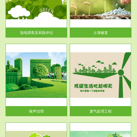
土壤修复
关停
或者
场地调查及风险评估
土壤修复
服务范围
废气处理工程
噪声治理
废气处理工程