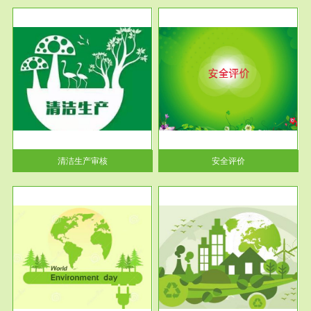
服务范围
安全评价
生产
安全评价安全评价目的是查找、
暂行
分析和预测工程、系统、生产经
营活...
清洁生产审核
安全评价
服务范围
VOCs在线监测
目环
根据《重点区域大气污染防
要辅
治“十二五”规划》有机废气净化