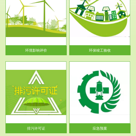
服务范围
环保竣工验收
护
根据《建设项目环境保护管理条
利
例》第十七条 编制环境影响报
告书、...
环境影响评价
环保竣工验收
服务范围
应急预案
许可
根据《中华人民共和国环境保护
环境
法》第十九条 企业事业单位应
当按照...
排污许可证
应急预案