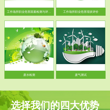
解工
-通过质谱分析等多种手段明确
与浓
工作场...
工作场所职业危害因素检测与评价...
工作场所职业危害现状评价
服务范围
废气测试
工厂
检测范围工业废气检测包括有机
水、
废气和无机废气。有机废气主要
包括...
废水检测
废气测试
选择我们的四大优势