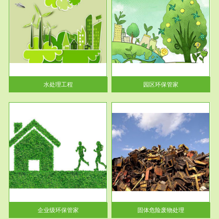
服务范围
园区环保管家
2016 年 4 月，环保部下发《关
于积极发挥环境保护作用促进供
给侧结...
水处理工程
园区环保管家
服务范围
固体危险废物处理
法情
固体废物解释：固体废物是指人
性及
们在生产建设、日常生活和其他
活动中...
企业级环保管家
固体危险废物处理