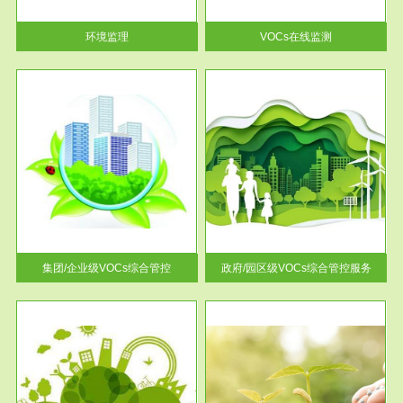
率达...
环境监理
VOCs在线监测
服务范围
控
政府/园区级VOCs综合管控服务
找到
根据《石化行业挥发性有机物综
排放
合整治方案》文件要求，到2017
年，全...
集团/企业级VOCs综合管控
政府/园区级VOCs综合管控服务
服务范围