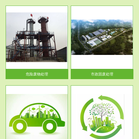
服务范围
市政固废处理
人民
蔚蓝生态环境科技所从事的市政
》的
废物处理业务包括市政废物的处
理处...
危险废物处理
市政固废处理
服务范围
与评
工作场所职业危害现状评价
【现状评价意义】：具体因素---