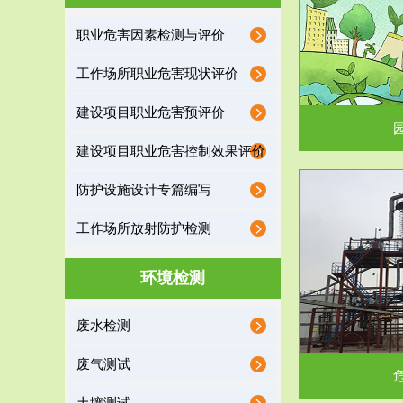
园区环保管家
职业危害因素检测与评价
2016 年 4 月，环保部下发《关于积极发挥环境
排污许可证作
工作场所职业危害现状评价
保护作用促进供给侧结...
据
建设项目职业危害预评价
建设项目职业危害控制效果评价
防护设施设计专篇编写
服务范围
工作场所放射防护检测
危险废物处理
环境检测
危险废物解释：根据《中华人民共和国固体废物
蔚蓝生态环境
废水检测
污染防治法》的规定，危...
括
废气测试