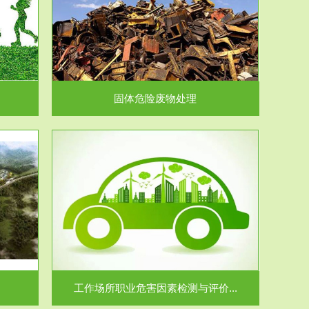
在生产建设、
.
固体危险废物处理
价...
场所职业病危
.
工作场所职业危害因素检测与评价...