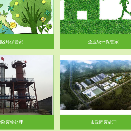
企业级环保管家
固体危险废物处理
为企业环保执法情况的一个重要依
固体废物解释：固体废物是指人们
，其必要性及合规性...
日常生活和其他活动中..
园区环保管家
企业级环保管家
服务范围
服务范围
市政固废处理
工作场所职业危害因素检测与评
科技所从事的市政废物处理业务包
【检测评价意义】：全面了解工作
市政废物的处理处...
害因素分布与浓（强）度..
危险废物处理
市政固废处理