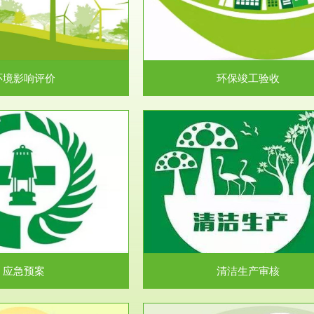
目环境保护管理条例》第十七条 编
排污许可申报咨询：（排污许可证
环境影响报告书、...
人民共和国环境保护法》..
环境影响评价
环保竣工验收
服务范围
服务范围
清洁生产审核
安全评价
民共和国清洁生产促进法》、《清
安全评价安全评价目的是查找、分
生产审核暂行办法...
程、系统、生产经营活..
应急预案
清洁生产审核