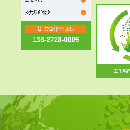
土壤测试
公共场所检测
服务范围
7X24咨询热线
138-2728-0005
工作场所职业危害现状评价
【现状评价意义】：具体因素----通过质谱分析
废水污水检测
等多种手段明确工作场...
中
工作场