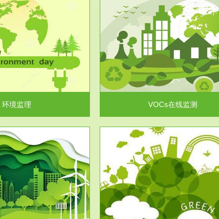
服务范围
服务范围
VOCs在线监测
集团/企业级VOCs综合管
域大气污染防治“十二五”规划》有
进行VOCs管控，首先就要找到排
机废气净化率达...
监测估算出排放量。企业..
环境监理
VOCs在线监测
服务范围
服务范围
场地调查及风险评估
土壤修复
委托，对于拟关停搬迁和拟变更土
利用方式或者土地使...