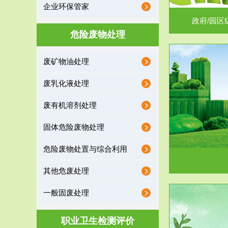
企业环保管家
政府/园区
危险废物处理
废矿物油处理
服务范围
废乳化液处理
噪声治理
废有机溶剂处理
固体危险废物处理
危险废物处置与综合利用
其他危废处理
一般固废处理
服务范围
职业卫生检测评价