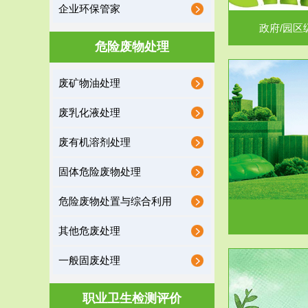
企业环保管家
政府/园区
危险废物处理
废矿物油处理
服务范围
废乳化液处理
噪声治理
废有机溶剂处理
固体危险废物处理
危险废物处置与综合利用
其他危废处理
一般固废处理
服务范围
职业卫生检测评价