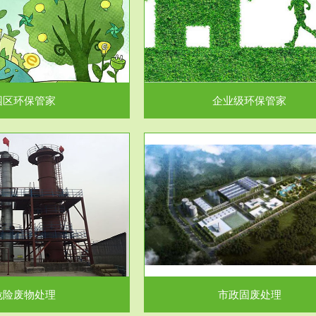
企业级环保管家
固体危险废物处理
为企业环保执法情况的一个重要依
固体废物解释：固体废物是指人们
，其必要性及合规性...
日常生活和其他活动中..
园区环保管家
企业级环保管家
服务范围
服务范围
市政固废处理
工作场所职业危害因素检测与评
科技所从事的市政废物处理业务包
【检测评价意义】：全面了解工作
市政废物的处理处...
害因素分布与浓（强）度..
危险废物处理
市政固废处理