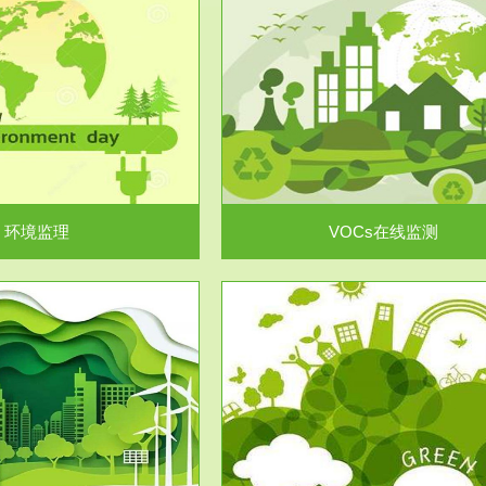
服务范围
服务范围
VOCs在线监测
集团/企业级VOCs综合管
域大气污染防治“十二五”规划》有
进行VOCs管控，首先就要找到排
机废气净化率达...
监测估算出排放量。企业..
环境监理
VOCs在线监测
服务范围
服务范围
场地调查及风险评估
土壤修复
委托，对于拟关停搬迁和拟变更土
利用方式或者土地使...