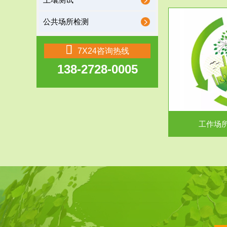
土壤测试
公共场所检测
服务范围
7X24咨询热线
138-2728-0005
工作场所职业危害现状评价
【现状评价意义】：具体因素----通过质谱分析
废水污水检测
等多种手段明确工作场...
中
工作场