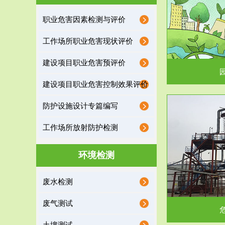
园区环保管家
职业危害因素检测与评价
2016 年 4 月，环保部下发《关于积极发挥环境
排污许可证作
工作场所职业危害现状评价
保护作用促进供给侧结...
据
建设项目职业危害预评价
建设项目职业危害控制效果评价
防护设施设计专篇编写
服务范围
工作场所放射防护检测
危险废物处理
环境检测
危险废物解释：根据《中华人民共和国固体废物
蔚蓝生态环境
废水检测
污染防治法》的规定，危...
括
废气测试