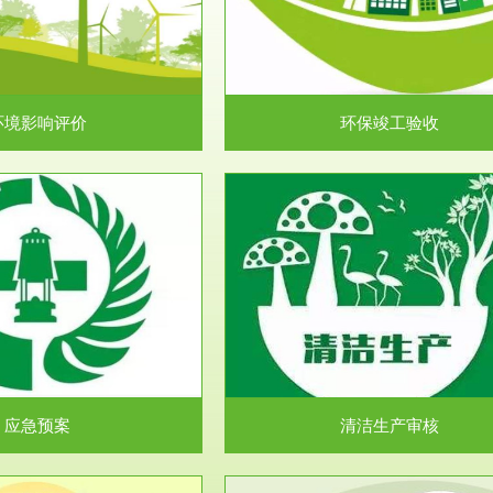
目环境保护管理条例》第十七条 编
排污许可申报咨询：（排污许可证
环境影响报告书、...
人民共和国环境保护法》..
环境影响评价
环保竣工验收
服务范围
服务范围
清洁生产审核
安全评价
民共和国清洁生产促进法》、《清
安全评价安全评价目的是查找、分
生产审核暂行办法...
程、系统、生产经营活..
应急预案
清洁生产审核