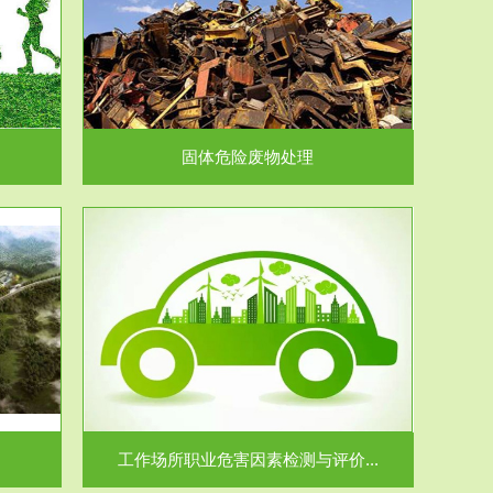
在生产建设、
.
固体危险废物处理
价...
场所职业病危
.
工作场所职业危害因素检测与评价...