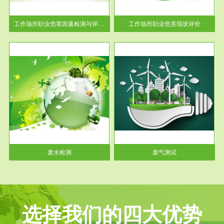
解工
-通过质谱分析等多种手段明确
与浓
工作场...
工作场所职业危害因素检测与评价...
工作场所职业危害现状评价
服务范围
废气测试
工厂
检测范围工业废气检测包括有机
水、
废气和无机废气。有机废气主要
包括...
废水检测
废气测试
选择我们的四大优势