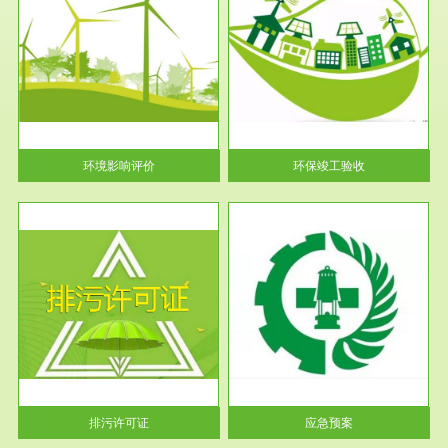
服务范围
环保竣工验收
护
根据《建设项目环境保护管理条
利
例》第十七条 编制环境影响报
告书、...
环境影响评价
环保竣工验收
服务范围
应急预案
许可
根据《中华人民共和国环境保护
环境
法》第十九条 企业事业单位应
当按照...
排污许可证
应急预案