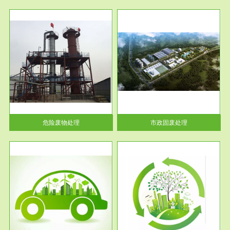
服务范围
市政固废处理
人民
蔚蓝生态环境科技所从事的市政
》的
废物处理业务包括市政废物的处
理处...
危险废物处理
市政固废处理
服务范围
与评
工作场所职业危害现状评价
【现状评价意义】：具体因素---