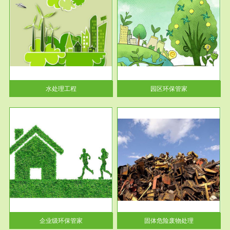
服务范围
园区环保管家
2016 年 4 月，环保部下发《关
于积极发挥环境保护作用促进供
给侧结...
水处理工程
园区环保管家
服务范围
固体危险废物处理
法情
固体废物解释：固体废物是指人
性及
们在生产建设、日常生活和其他
活动中...
企业级环保管家
固体危险废物处理