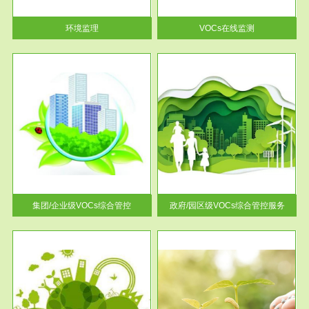
率达...
环境监理
VOCs在线监测
服务范围
控
政府/园区级VOCs综合管控服务
找到
根据《石化行业挥发性有机物综
排放
合整治方案》文件要求，到2017
年，全...
集团/企业级VOCs综合管控
政府/园区级VOCs综合管控服务
服务范围