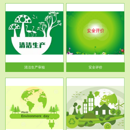
服务范围
安全评价
生产
安全评价安全评价目的是查找、
暂行
分析和预测工程、系统、生产经
营活...
清洁生产审核
安全评价
服务范围
VOCs在线监测
目环
根据《重点区域大气污染防
要辅
治“十二五”规划》有机废气净化