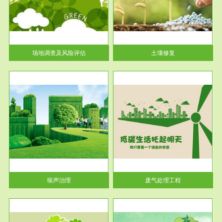
土壤修复
关停
或者
场地调查及风险评估
土壤修复
服务范围
废气处理工程
噪声治理
废气处理工程