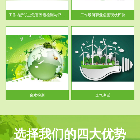
解工
-通过质谱分析等多种手段明确
与浓
工作场...
工作场所职业危害因素检测与评价...
工作场所职业危害现状评价
服务范围
废气测试
工厂
检测范围工业废气检测包括有机
水、
废气和无机废气。有机废气主要
包括...
废水检测
废气测试
选择我们的四大优势