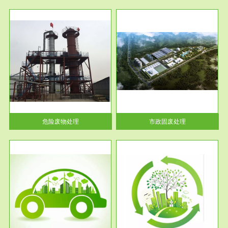
服务范围
市政固废处理
人民
蔚蓝生态环境科技所从事的市政
》的
废物处理业务包括市政废物的处
理处...
危险废物处理
市政固废处理
服务范围
与评
工作场所职业危害现状评价
【现状评价意义】：具体因素---