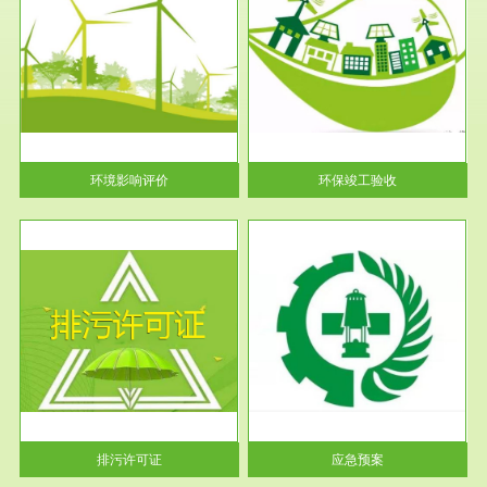
服务范围
环保竣工验收
护
根据《建设项目环境保护管理条
利
例》第十七条 编制环境影响报
告书、...
环境影响评价
环保竣工验收
服务范围
应急预案
许可
根据《中华人民共和国环境保护
环境
法》第十九条 企业事业单位应
当按照...
排污许可证
应急预案