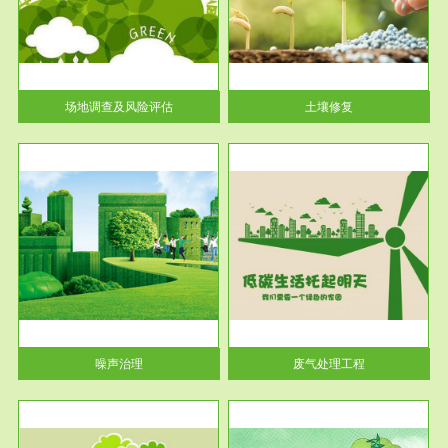
土壤修复
关停
或者
场地调查及风险评估
土壤修复
服务范围
废气处理工程
噪声治理
废气处理工程