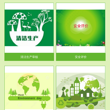
服务范围
安全评价
生产
安全评价安全评价目的是查找、
暂行
分析和预测工程、系统、生产经
营活...
清洁生产审核
安全评价
服务范围
VOCs在线监测
目环
根据《重点区域大气污染防
要辅
治“十二五”规划》有机废气净化