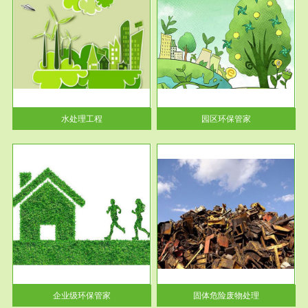
服务范围
园区环保管家
2016 年 4 月，环保部下发《关
于积极发挥环境保护作用促进供
给侧结...
水处理工程
园区环保管家
服务范围
固体危险废物处理
法情
固体废物解释：固体废物是指人
性及
们在生产建设、日常生活和其他
活动中...
企业级环保管家
固体危险废物处理