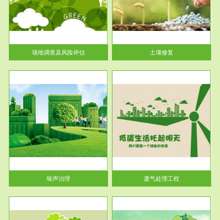
土壤修复
关停
或者
场地调查及风险评估
土壤修复
服务范围
废气处理工程
噪声治理
废气处理工程