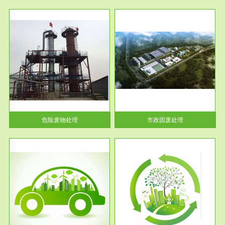
服务范围
市政固废处理
人民
蔚蓝生态环境科技所从事的市政
》的
废物处理业务包括市政废物的处
理处...
危险废物处理
市政固废处理
服务范围
与评
工作场所职业危害现状评价
【现状评价意义】：具体因素---