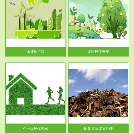
服务范围
园区环保管家
2016 年 4 月，环保部下发《关
于积极发挥环境保护作用促进供
给侧结...
水处理工程
园区环保管家
服务范围
固体危险废物处理
法情
固体废物解释：固体废物是指人
性及
们在生产建设、日常生活和其他
活动中...
企业级环保管家
固体危险废物处理