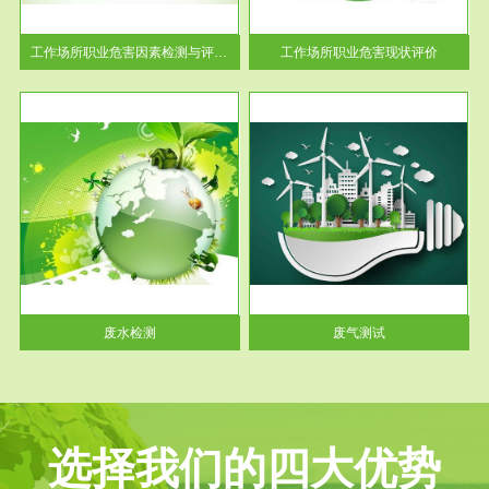
解工
-通过质谱分析等多种手段明确
与浓
工作场...
工作场所职业危害因素检测与评价...
工作场所职业危害现状评价
服务范围
废气测试
工厂
检测范围工业废气检测包括有机
水、
废气和无机废气。有机废气主要
包括...
废水检测
废气测试
选择我们的四大优势