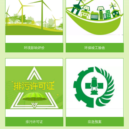
服务范围
环保竣工验收
护
根据《建设项目环境保护管理条
利
例》第十七条 编制环境影响报
告书、...
环境影响评价
环保竣工验收
服务范围
应急预案
许可
根据《中华人民共和国环境保护
环境
法》第十九条 企业事业单位应
当按照...
排污许可证
应急预案