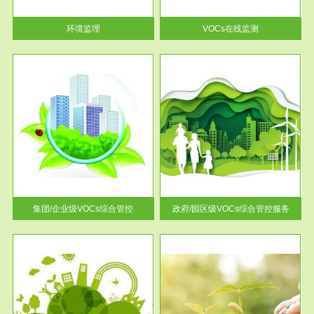
率达...
环境监理
VOCs在线监测
服务范围
控
政府/园区级VOCs综合管控服务
找到
根据《石化行业挥发性有机物综
排放
合整治方案》文件要求，到2017
年，全...
集团/企业级VOCs综合管控
政府/园区级VOCs综合管控服务
服务范围