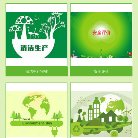
服务范围
安全评价
生产
安全评价安全评价目的是查找、
暂行
分析和预测工程、系统、生产经
营活...
清洁生产审核
安全评价
服务范围
VOCs在线监测
目环
根据《重点区域大气污染防
要辅
治“十二五”规划》有机废气净化