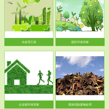
服务范围
园区环保管家
2016 年 4 月，环保部下发《关
于积极发挥环境保护作用促进供
给侧结...
水处理工程
园区环保管家
服务范围
固体危险废物处理
法情
固体废物解释：固体废物是指人
性及
们在生产建设、日常生活和其他
活动中...
企业级环保管家
固体危险废物处理