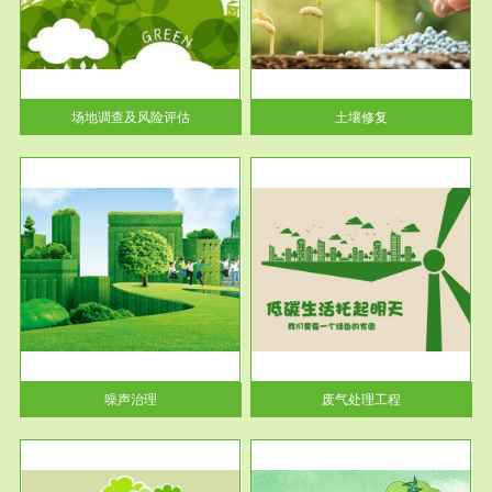
土壤修复
关停
或者
场地调查及风险评估
土壤修复
服务范围
废气处理工程
噪声治理
废气处理工程