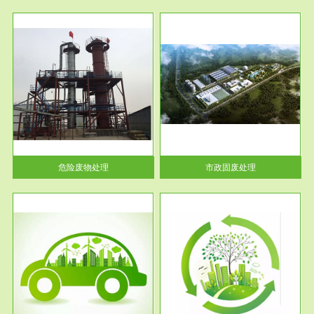
服务范围
市政固废处理
人民
蔚蓝生态环境科技所从事的市政
》的
废物处理业务包括市政废物的处
理处...
危险废物处理
市政固废处理
服务范围
与评
工作场所职业危害现状评价
【现状评价意义】：具体因素---