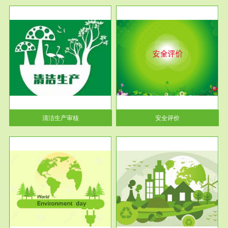
服务范围
安全评价
生产
安全评价安全评价目的是查找、
暂行
分析和预测工程、系统、生产经
营活...
清洁生产审核
安全评价
服务范围
VOCs在线监测
目环
根据《重点区域大气污染防
要辅
治“十二五”规划》有机废气净化