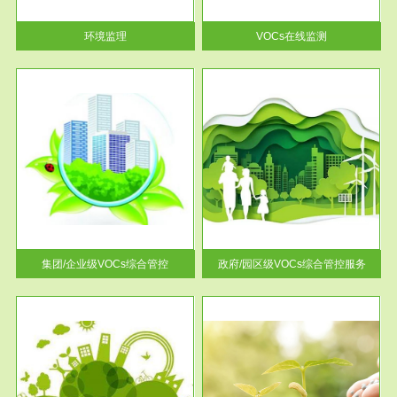
率达...
环境监理
VOCs在线监测
服务范围
控
政府/园区级VOCs综合管控服务
找到
根据《石化行业挥发性有机物综
排放
合整治方案》文件要求，到2017
年，全...
集团/企业级VOCs综合管控
政府/园区级VOCs综合管控服务
服务范围