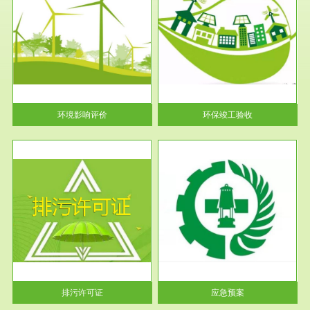
服务范围
环保竣工验收
护
根据《建设项目环境保护管理条
利
例》第十七条 编制环境影响报
告书、...
环境影响评价
环保竣工验收
服务范围
应急预案
许可
根据《中华人民共和国环境保护
环境
法》第十九条 企业事业单位应
当按照...
排污许可证
应急预案