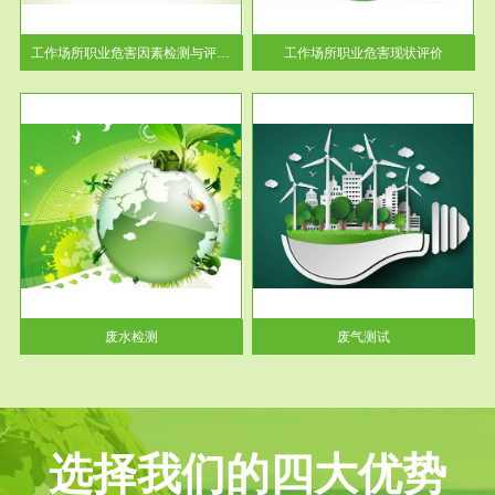
解工
-通过质谱分析等多种手段明确
与浓
工作场...
工作场所职业危害因素检测与评价...
工作场所职业危害现状评价
服务范围
废气测试
工厂
检测范围工业废气检测包括有机
水、
废气和无机废气。有机废气主要
包括...
废水检测
废气测试
选择我们的四大优势