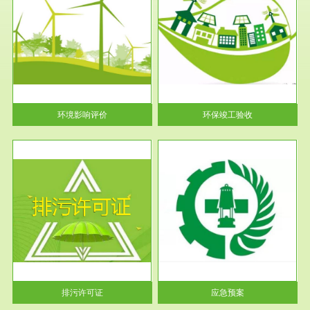
服务范围
环保竣工验收
护
根据《建设项目环境保护管理条
利
例》第十七条 编制环境影响报
告书、...
环境影响评价
环保竣工验收
服务范围
应急预案
许可
根据《中华人民共和国环境保护
环境
法》第十九条 企业事业单位应
当按照...
排污许可证
应急预案