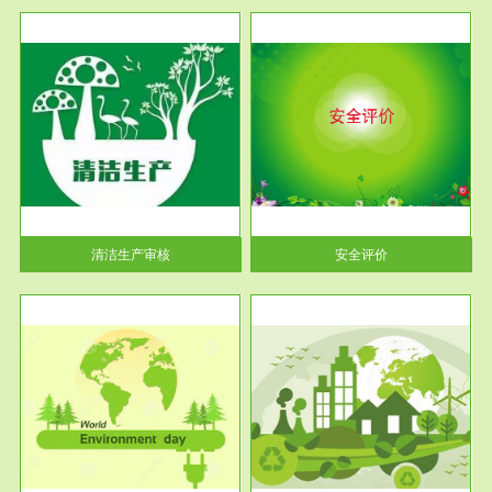
服务范围
安全评价
生产
安全评价安全评价目的是查找、
暂行
分析和预测工程、系统、生产经
营活...
清洁生产审核
安全评价
服务范围
VOCs在线监测
目环
根据《重点区域大气污染防
要辅
治“十二五”规划》有机废气净化