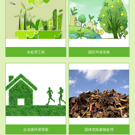
服务范围
园区环保管家
2016 年 4 月，环保部下发《关
于积极发挥环境保护作用促进供
给侧结...
水处理工程
园区环保管家
服务范围
固体危险废物处理
法情
固体废物解释：固体废物是指人
性及
们在生产建设、日常生活和其他
活动中...
企业级环保管家
固体危险废物处理