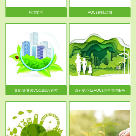
率达...
环境监理
VOCs在线监测
服务范围
控
政府/园区级VOCs综合管控服务
找到
根据《石化行业挥发性有机物综
排放
合整治方案》文件要求，到2017
年，全...
集团/企业级VOCs综合管控
政府/园区级VOCs综合管控服务
服务范围