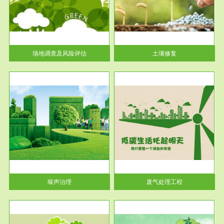
土壤修复
关停
或者
场地调查及风险评估
土壤修复
服务范围
废气处理工程
噪声治理
废气处理工程