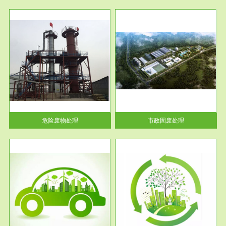
服务范围
市政固废处理
人民
蔚蓝生态环境科技所从事的市政
》的
废物处理业务包括市政废物的处
理处...
危险废物处理
市政固废处理
服务范围
与评
工作场所职业危害现状评价
【现状评价意义】：具体因素---