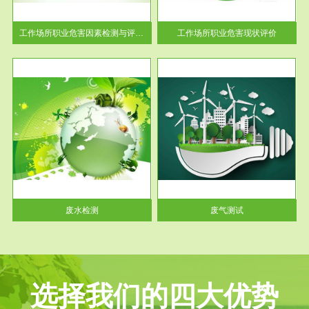
解工
-通过质谱分析等多种手段明确
与浓
工作场...
工作场所职业危害因素检测与评价...
工作场所职业危害现状评价
服务范围
废气测试
工厂
检测范围工业废气检测包括有机
水、
废气和无机废气。有机废气主要
包括...
废水检测
废气测试
选择我们的四大优势