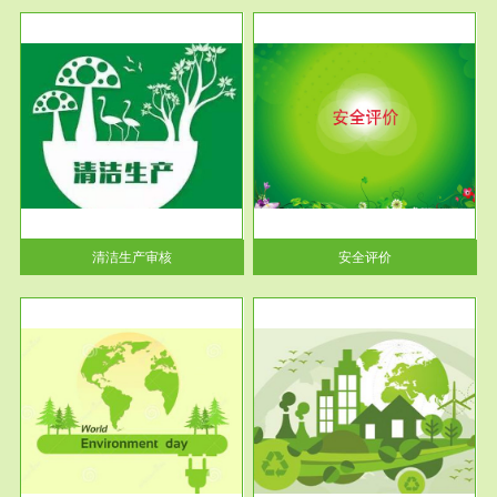
服务范围
安全评价
生产
安全评价安全评价目的是查找、
暂行
分析和预测工程、系统、生产经
营活...
清洁生产审核
安全评价
服务范围
VOCs在线监测
目环
根据《重点区域大气污染防
要辅
治“十二五”规划》有机废气净化