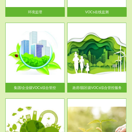
率达...
环境监理
VOCs在线监测
服务范围
控
政府/园区级VOCs综合管控服务
找到
根据《石化行业挥发性有机物综
排放
合整治方案》文件要求，到2017
年，全...
集团/企业级VOCs综合管控
政府/园区级VOCs综合管控服务
服务范围