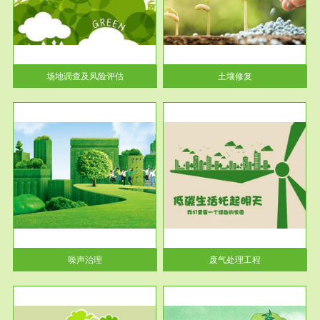
土壤修复
关停
或者
场地调查及风险评估
土壤修复
服务范围
废气处理工程
噪声治理
废气处理工程