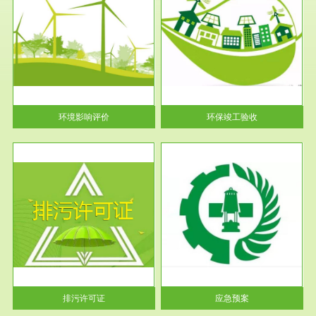
服务范围
环保竣工验收
护
根据《建设项目环境保护管理条
利
例》第十七条 编制环境影响报
告书、...
环境影响评价
环保竣工验收
服务范围
应急预案
许可
根据《中华人民共和国环境保护
环境
法》第十九条 企业事业单位应
当按照...
排污许可证
应急预案