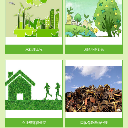
服务范围
园区环保管家
2016 年 4 月，环保部下发《关
于积极发挥环境保护作用促进供
给侧结...
水处理工程
园区环保管家
服务范围
固体危险废物处理
法情
固体废物解释：固体废物是指人
性及
们在生产建设、日常生活和其他
活动中...
企业级环保管家
固体危险废物处理