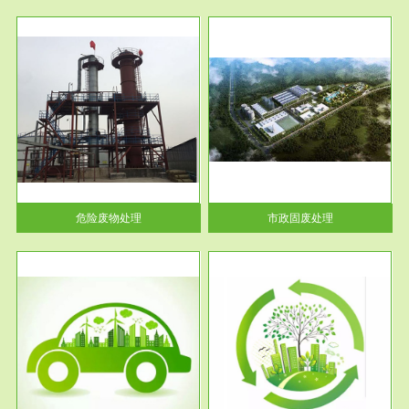
服务范围
市政固废处理
人民
蔚蓝生态环境科技所从事的市政
》的
废物处理业务包括市政废物的处
理处...
危险废物处理
市政固废处理
服务范围
与评
工作场所职业危害现状评价
【现状评价意义】：具体因素---