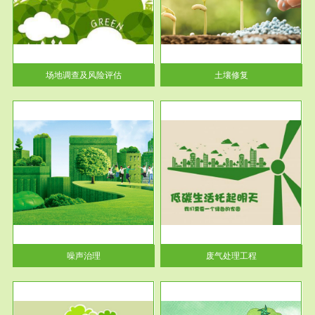
土壤修复
关停
或者
场地调查及风险评估
土壤修复
服务范围
废气处理工程
噪声治理
废气处理工程