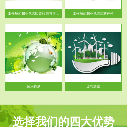
解工
-通过质谱分析等多种手段明确
与浓
工作场...
工作场所职业危害因素检测与评价...
工作场所职业危害现状评价
服务范围
废气测试
工厂
检测范围工业废气检测包括有机
水、
废气和无机废气。有机废气主要
包括...
废水检测
废气测试
选择我们的四大优势