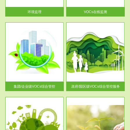
率达...
环境监理
VOCs在线监测
服务范围
控
政府/园区级VOCs综合管控服务
找到
根据《石化行业挥发性有机物综
排放
合整治方案》文件要求，到2017
年，全...
集团/企业级VOCs综合管控
政府/园区级VOCs综合管控服务
服务范围