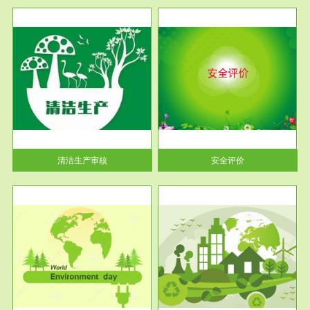
服务范围
安全评价
生产
安全评价安全评价目的是查找、
暂行
分析和预测工程、系统、生产经
营活...
清洁生产审核
安全评价
服务范围
VOCs在线监测
目环
根据《重点区域大气污染防
要辅
治“十二五”规划》有机废气净化