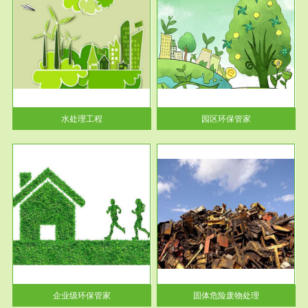
服务范围
园区环保管家
2016 年 4 月，环保部下发《关
于积极发挥环境保护作用促进供
给侧结...
水处理工程
园区环保管家
服务范围
固体危险废物处理
法情
固体废物解释：固体废物是指人
性及
们在生产建设、日常生活和其他
活动中...
企业级环保管家
固体危险废物处理