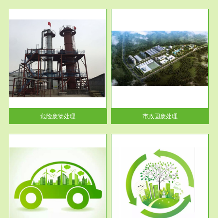
服务范围
市政固废处理
人民
蔚蓝生态环境科技所从事的市政
》的
废物处理业务包括市政废物的处
理处...
危险废物处理
市政固废处理
服务范围
与评
工作场所职业危害现状评价
【现状评价意义】：具体因素---