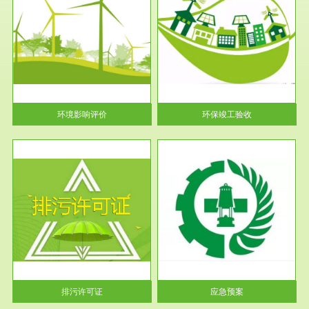
服务范围
环保竣工验收
护
根据《建设项目环境保护管理条
利
例》第十七条 编制环境影响报
告书、...
环境影响评价
环保竣工验收
服务范围
应急预案
许可
根据《中华人民共和国环境保护
环境
法》第十九条 企业事业单位应
当按照...
排污许可证
应急预案