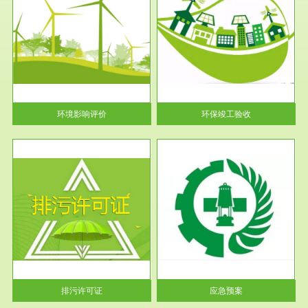
服务范围
环保竣工验收
护
根据《建设项目环境保护管理条
利
例》第十七条 编制环境影响报
告书、...
环境影响评价
环保竣工验收
服务范围
应急预案
许可
根据《中华人民共和国环境保护
环境
法》第十九条 企业事业单位应
当按照...
排污许可证
应急预案