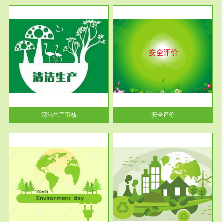
服务范围
安全评价
生产
安全评价安全评价目的是查找、
暂行
分析和预测工程、系统、生产经
营活...
清洁生产审核
安全评价
服务范围
VOCs在线监测
目环
根据《重点区域大气污染防
要辅
治“十二五”规划》有机废气净化