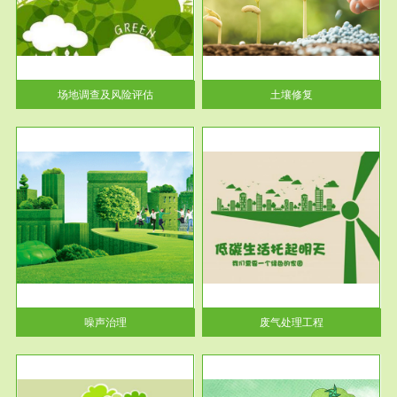
土壤修复
关停
或者
场地调查及风险评估
土壤修复
服务范围
废气处理工程
噪声治理
废气处理工程