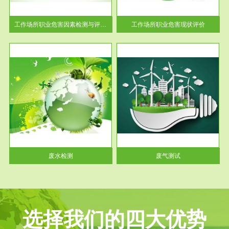
解工
-通过质谱分析等多种手段明确
与浓
工作场...
工作场所职业危害因素检测与评价...
工作场所职业危害现状评价
服务范围
废气测试
工厂
检测范围工业废气检测包括有机
水、
废气和无机废气。有机废气主要
包括...
废水检测
废气测试
选择我们的四大优势