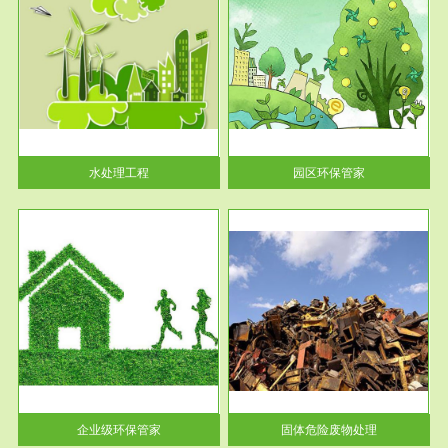
服务范围
园区环保管家
2016 年 4 月，环保部下发《关
于积极发挥环境保护作用促进供
给侧结...
水处理工程
园区环保管家
服务范围
固体危险废物处理
法情
固体废物解释：固体废物是指人
性及
们在生产建设、日常生活和其他
活动中...
企业级环保管家
固体危险废物处理