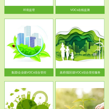
率达...
环境监理
VOCs在线监测
服务范围
控
政府/园区级VOCs综合管控服务
找到
根据《石化行业挥发性有机物综
排放
合整治方案》文件要求，到2017
年，全...
集团/企业级VOCs综合管控
政府/园区级VOCs综合管控服务
服务范围