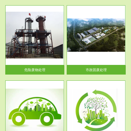
服务范围
市政固废处理
人民
蔚蓝生态环境科技所从事的市政
》的
废物处理业务包括市政废物的处
理处...
危险废物处理
市政固废处理
服务范围
与评
工作场所职业危害现状评价
【现状评价意义】：具体因素---