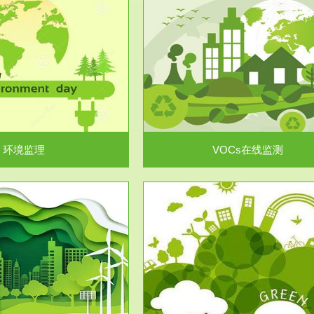
服务范围
服务范围
VOCs在线监测
集团/企业级VOCs综合管
域大气污染防治“十二五”规划》有
进行VOCs管控，首先就要找到排
机废气净化率达...
监测估算出排放量。企业..
环境监理
VOCs在线监测
服务范围
服务范围
场地调查及风险评估
土壤修复
委托，对于拟关停搬迁和拟变更土
利用方式或者土地使...