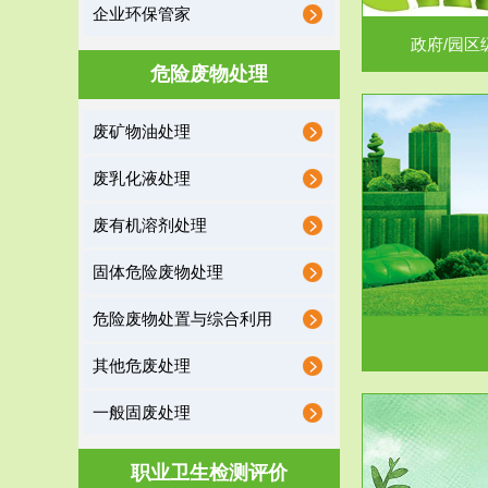
企业环保管家
政府/园区
危险废物处理
废矿物油处理
服务范围
废乳化液处理
噪声治理
废有机溶剂处理
固体危险废物处理
危险废物处置与综合利用
其他危废处理
一般固废处理
服务范围
职业卫生检测评价