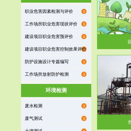
园区环保管家
职业危害因素检测与评价
2016 年 4 月，环保部下发《关于积极发挥环境
排污许可证作
工作场所职业危害现状评价
保护作用促进供给侧结...
据
建设项目职业危害预评价
建设项目职业危害控制效果评价
防护设施设计专篇编写
服务范围
工作场所放射防护检测
危险废物处理
环境检测
危险废物解释：根据《中华人民共和国固体废物
蔚蓝生态环境
废水检测
污染防治法》的规定，危...
括
废气测试