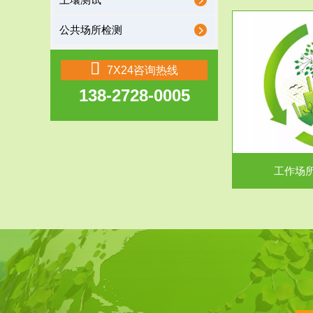
土壤测试
公共场所检测
服务范围
7X24咨询热线
138-2728-0005
工作场所职业危害现状评价
【现状评价意义】：具体因素----通过质谱分析
废水污水检测
等多种手段明确工作场...
中
工作场