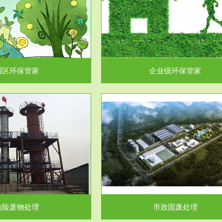
企业级环保管家
固体危险废物处理
为企业环保执法情况的一个重要依
固体废物解释：固体废物是指人们
，其必要性及合规性...
日常生活和其他活动中..
园区环保管家
企业级环保管家
服务范围
服务范围
市政固废处理
工作场所职业危害因素检测与评
科技所从事的市政废物处理业务包
【检测评价意义】：全面了解工作
市政废物的处理处...
害因素分布与浓（强）度..
危险废物处理
市政固废处理