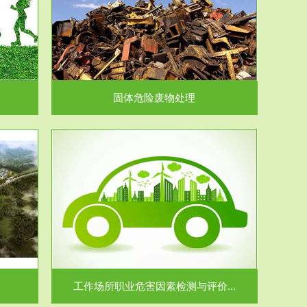
在生产建设、
.
固体危险废物处理
价...
场所职业病危
.
工作场所职业危害因素检测与评价...