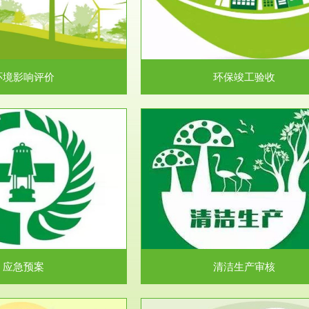
目环境保护管理条例》第十七条 编
排污许可申报咨询：（排污许可证
环境影响报告书、...
人民共和国环境保护法》..
环境影响评价
环保竣工验收
服务范围
服务范围
清洁生产审核
安全评价
民共和国清洁生产促进法》、《清
安全评价安全评价目的是查找、分
生产审核暂行办法...
程、系统、生产经营活..
应急预案
清洁生产审核